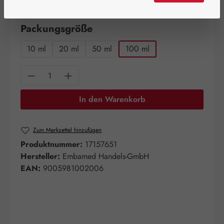
verfügbar!
auswählen
Packungsgröße
10 ml
20 ml
50 ml
100 ml
Produkt Anzahl: Gib den gewünschten Wert e
In den Warenkorb
Zum Merkzettel hinzufügen
Produktnummer:
17157651
Hersteller:
Embamed Handels-GmbH
EAN:
9005981002006