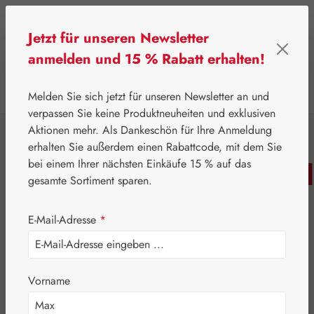
Zum Hauptinhalt springen
Jetzt für unseren Newsletter
anmelden und 15 % Rabatt erhalten!
0
Werkzeugleiste anzeigen
Du hast 0 Produkte
Melden Sie sich jetzt für unseren Newsletter an und
verpassen Sie keine Produktneuheiten und exklusiven
Aktionen mehr. Als Dankeschön für Ihre Anmeldung
⌂
Leitner Lifecare
Aromatherapie
Embamed®
erhalten Sie außerdem einen Rabattcode, mit dem Sie
Schwarzkiefernadelöl
bei einem Ihrer nächsten Einkäufe 15 % auf das
gesamte Sortiment sparen.
E-Mail-Adresse
*
Vorname
Bildergalerie überspringen