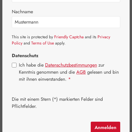
Nachname
This site is protected by
Friendly Captcha
and its
Privacy
Policy
and
Terms of Use
apply.
Datenschutz
Ich habe die
Datenschutzbestimmungen
zur
Kenntnis genommen und die
AGB
gelesen und bin
mit ihnen einverstanden.
*
Regulärer Preis:
94,40 €
Die mit einem Stern (*) markierten Felder sind
Inhalt:
0.1 Liter
(944,00 € / 1 Liter)
Pflichtfelder.
Preise inkl. MwSt. zzgl. Versandkosten
Schnell zuschlagen! Es sind nur noch wenige Artikel
Anmelden