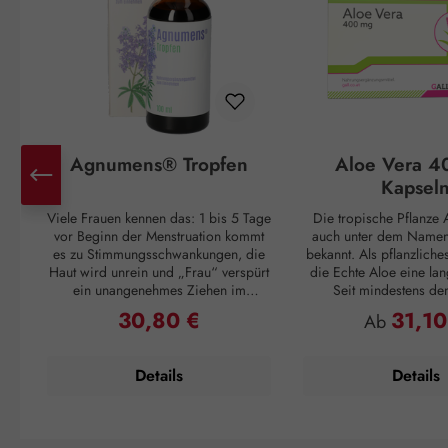
Agnumens® Tropfen
Aloe Vera 4
Kapsel
Viele Frauen kennen das: 1 bis 5 Tage
Die tropische Pflanze A
vor Beginn der Menstruation kommt
auch unter dem Namen 
es zu Stimmungsschwankungen, die
bekannt. Als pflanzliche
Haut wird unrein und „Frau“ verspürt
die Echte Aloe eine lan
ein unangenehmes Ziehen im
Seit mindestens de
Unterleib. Und ganz plötzlich, mit
Jahrhundert v. Chr. wuss
30,80 €
31,10
Regulärer Preis:
Regulärer P
Ab
Einsetzen der Periode, sind alle
Griechen um ihren posi
Unannehmlichkeiten vorbei, nur um
Cleopatra verwendet
sich 3 – 4 Wochen später zu
Pflegemittel für ihre H
Details
Details
wiederholen. Doch auch dagegen ist
die Römer und Inkas n
ein Kraut gewachsen: Die
Vera als Abwehrmittel g
Pflanzenstoffe aus den Früchten des
und zur Förderu
Mönchspfeffers greifen ausgleichend
Wundregeneration. Die 