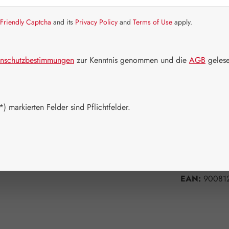
Artikel auf La
Friendly Captcha
and its
Privacy Policy
and
Terms of Use
apply.
Packungs
50 Kapseln
nschutzbestimmungen
zur Kenntnis genommen und die
AGB
gelese
Produkt 
) markierten Felder sind Pflichtfelder.
Zum Merkzett
Produktnum
Hersteller:
G
EAN:
90081