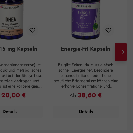
15 mg Kapseln
Energie-Fit Kapseln
droepiandrosteron) ist
Es gibt Zeiten, da muss einfach
H
odukt und metabolisches
schnell Energie her. Besondere
d
ukt bei der Biosynthese
Lebenssituationen oder hohe
steroide Androgen und
berufliche Erfordernisse können eine
s ist eine körpereigene
erhöhte Konzentrations- und
ie hauptsächlich in der
Leistungsfähigkeit verlangen. Zur
Mo
20,00 €
38,60 €
ulärer Preis:
Regulärer Preis:
b
Ab
ren Schicht der
Überbrückung von Müdigkeitsphasen
I
inde gebildet wird. Mit
oder zum Überwinden eines
n
 Alter nimmt die DHEA-
Leistungstiefs, ganz egal, das
d
Details
Details
edoch drastisch ab. Zum
Prämiumpräparat Energie-Fit Kapseln
Eine 60-jährige Person
steht für Dynamik und Antrieb. Die
ich ein Fünftel der DHEA-
anregenden Inhaltsstoffe Taurin,
ration eines jungen
Guarana und Coffein liefern die