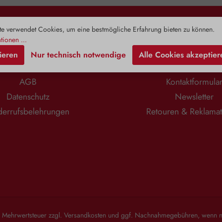
toffe in einem
die Ursache für ein Ungleichgewicht
Erwachsene
n eingebettet
der Blasenschleimhautumgebung.
und Übergewi
nthält neben
Diese Bakterien binden stärker an D-
Spiegel
n Vitaminen,
Mannose als an die Innenwand der
zirkulierend
e verwendet Cookies, um eine bestmögliche Erfahrung bieten zu können.
Rechtliches
Information
toffen,
Harnblase. Ein Ausschwemmen
Zusam
tionen ...
ischen Ölen
dieser Keime wird mit Hilfe von D-
Alterungspr
ieren
Nur technisch notwendige
Alle Cookies akzeptier
overose, auch
Mannose vereinfacht. Die Cranberry
Prohor
nt. Dieses
(Vaccinium macrocarpon), eine
Jungbr
Impressum
Zahlung & Versa
charid stärkt
robuste, widerstandsfähige Pflanze
Begleitersc
AGB
Kontaktformula
at natürliche
mit zahlreichen bioaktiven
Lebensjah
ten. Je höher
Komponenten, darunter
Zudem stärkt
Datenschutz
Newsletter
er Pflanze,
Phenolsäuren, Arbutin, Anthocyane,
unterstützt
 das Produkt.
Flavone, Flavonoide und organische
sorgt für
errufsbelehrungen
Retouren & Reklama
htlichen
Säuren, ergänzt diese Funktion
Anwendungsgebiete: 
arin gelösten
perfekt. Insbesondere ihr hoher
angene
wickelt die
Gehalt an Proanthocyanidinen (PACs)
Verzehrempf
osität. Daher
verhindert gezielt die Anheftung
1 Kapsel t
e vor allem
unerwünschter Bakterien an die
einnehmen. 
Eigenschaften
Wände der Blase. PACs interagieren
DHEA (Deh
Vera 400 mg
mit sogenannten Fimbrien – den
Zusammensetz
 Pulver der
haftenden Anhängseln der Bakterien
Gelatine*
oinfreien Gel
– und verhindern somit deren
Magnesiumsal
 von Zusätzen.
Bindung an die Schleimhaut der
*Kann bei
Blaseninnenwand. Diese werden
abführend 
l. Mehrwertsteuer zzgl.
Versandkosten
und ggf. Nachnahmegebühren, wenn ni
dann einfach mit dem Urin
Hinweis