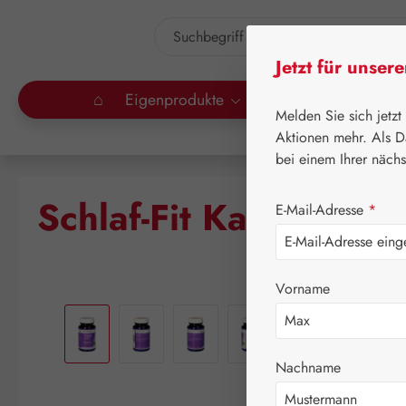
um Hauptinhalt springen
Zur Suche springen
Jetzt für unser
⌂
Eigenprodukte
Gall Pharma
Lei
Melden Sie sich jetzt
Aktionen mehr. Als D
bei einem Ihrer näch
Schlaf-Fit Kapseln
E-Mail-Adresse
*
Vorname
Bildergalerie überspringen
Nachname