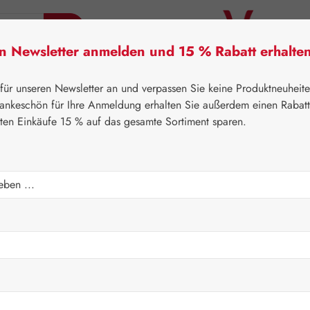
en Newsletter anmelden und 15 % Rabatt erhalte
tner Lifecare
Pater Severin Naturprodukte
Handels
 für unseren Newsletter an und verpassen Sie keine Produktneuheit
ankeschön für Ihre Anmeldung erhalten Sie außerdem einen Rabat
sten Einkäufe 15 % auf das gesamte Sortiment sparen.
⌂
Gall Pharma
Fit-Linie
Regulärer Prei
15,40 
Inhalt:
0.03 Ki
Preise inkl. M