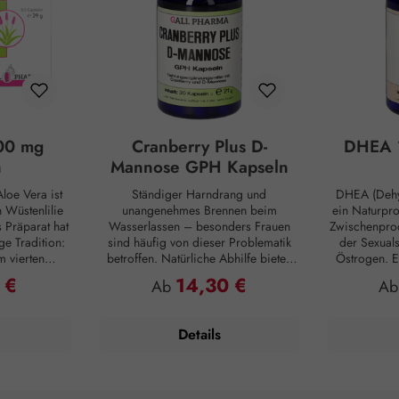
00 mg
Cranberry Plus D-
DHEA 
n
Mannose GPH Kapseln
loe Vera ist
Ständiger Harndrang und
DHEA (Dehy
Wüstenlilie
unangenehmes Brennen beim
ein Naturpr
s Präparat hat
Wasserlassen – besonders Frauen
Zwischenprod
ge Tradition:
sind häufig von dieser Problematik
der Sexual
m vierten
betroffen. Natürliche Abhilfe bieten
Östrogen. E
ten die alten
hierbei Cranberry Plus D-Mannose
Substanz, d
 €
14,30 €
reis:
Regulärer Preis:
Reg
Ab
A
tiven Nutzen.
GPH Kapseln. D-Mannose ist ein
inne
e sie als
natürlicher Monozucker, der vom
Nebennierenr
aut und auch
menschlichen Organismus im
zunehmendem
Details
utzten Aloe
geringen Umfang zwar selbst
Produktion j
egen Insekten
hergestellt, aber kaum verwertet wird
Vergleich: 
ng der
und daher unverdaut in die Blase
weist ledigl
Pflanze birgt
übergeht. Darmbakterien sind häufig
Konzent