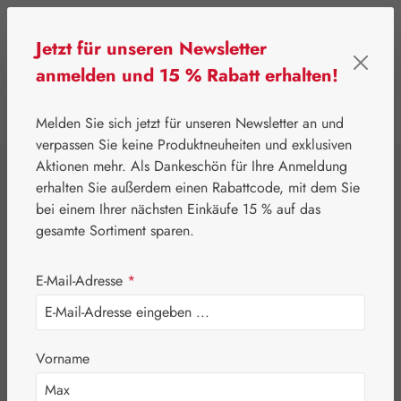
Zum Hauptinhalt springen
Jetzt für unseren Newsletter
anmelden und 15 % Rabatt erhalten!
0
Werkzeugleiste anzeigen
Du hast 0 Produkte
Melden Sie sich jetzt für unseren Newsletter an und
verpassen Sie keine Produktneuheiten und exklusiven
Aktionen mehr. Als Dankeschön für Ihre Anmeldung
⌂
Leitner Lifecare
Aromatherapie
Embamed®
erhalten Sie außerdem einen Rabattcode, mit dem Sie
Salbeiöl
bei einem Ihrer nächsten Einkäufe 15 % auf das
gesamte Sortiment sparen.
E-Mail-Adresse
*
Vorname
Bildergalerie überspringen