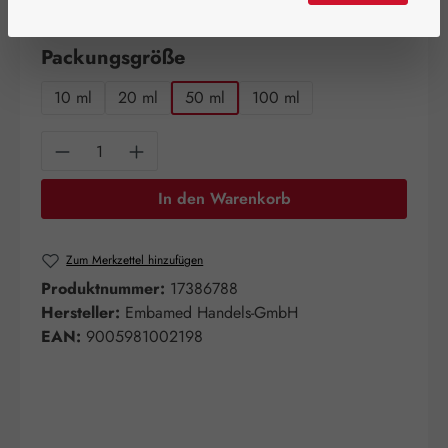
verfügbar!
auswählen
Packungsgröße
10 ml
20 ml
50 ml
100 ml
Produkt Anzahl: Gib den gewünschten Wert e
In den Warenkorb
Zum Merkzettel hinzufügen
Produktnummer:
17386788
Hersteller:
Embamed Handels-GmbH
EAN:
9005981002198