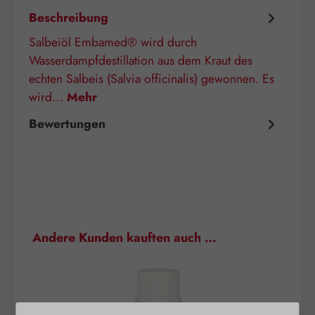
Beschreibung
Salbeiöl Embamed® wird durch
Wasserdampfdestillation aus dem Kraut des
echten Salbeis (Salvia officinalis) gewonnen. Es
wird…
Mehr
Bewertungen
Produktgalerie überspringen
Andere Kunden kauften auch …