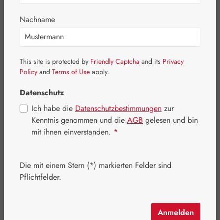
Nachname
This site is protected by
Friendly Captcha
and its
Privacy
Policy
and
Terms of Use
apply.
Datenschutz
Ich habe die
Datenschutzbestimmungen
zur
Kenntnis genommen und die
AGB
gelesen und bin
mit ihnen einverstanden.
*
Regulärer Preis:
44,60 €
Die mit einem Stern (*) markierten Felder sind
Inhalt:
0.05 Liter
(892,00 € / 1 Liter)
Pflichtfelder.
Preise inkl. MwSt. zzgl. Versandkosten
Schnell zuschlagen! Es sind nur noch wenige Artikel
Anmelden