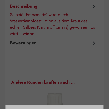
Beschreibung
Salbeiöl Embamed® wird durch
Wasserdampfdestillation aus dem Kraut des
echten Salbeis (Salvia officinalis) gewonnen. Es
wird…
Mehr
Bewertungen
Produktgalerie überspringen
Andere Kunden kauften auch …