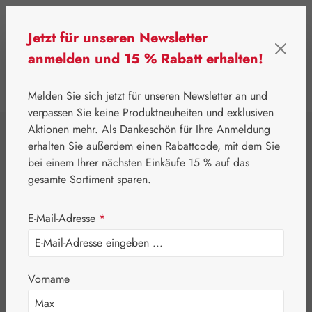
Zum Hauptinhalt springen
Jetzt für unseren Newsletter
anmelden und 15 % Rabatt erhalten!
0
Werkzeugleiste anzeigen
Du hast 0 Produkte
Melden Sie sich jetzt für unseren Newsletter an und
verpassen Sie keine Produktneuheiten und exklusiven
Aktionen mehr. Als Dankeschön für Ihre Anmeldung
⌂
Leitner Lifecare
Aromatherapie
Embamed®
erhalten Sie außerdem einen Rabattcode, mit dem Sie
Salbeiöl
bei einem Ihrer nächsten Einkäufe 15 % auf das
gesamte Sortiment sparen.
E-Mail-Adresse
*
Vorname
Bildergalerie überspringen