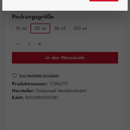
verfügbar!
auswählen
Packungsgröße
10 ml
20 ml
50 ml
100 ml
Produkt Anzahl: Gib den gewünschten Wert e
In den Warenkorb
Zum Merkzettel hinzufügen
Produktnummer:
17386771
Hersteller:
Embamed Handels-GmbH
EAN:
9005981002181