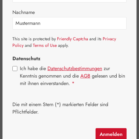
Nachname
This site is protected by
Friendly Captcha
and its
Privacy
Policy
and
Terms of Use
apply.
Datenschutz
Ich habe die
Datenschutzbestimmungen
zur
Kenntnis genommen und die
AGB
gelesen und bin
mit ihnen einverstanden.
*
Regulärer Preis:
18,80 €
Die mit einem Stern (*) markierten Felder sind
Inhalt:
0.02 Liter
(940,00 € / 1 Liter)
Pflichtfelder.
Preise inkl. MwSt. zzgl. Versandkosten
Schnell zuschlagen! Es sind nur noch wenige Artikel
Anmelden