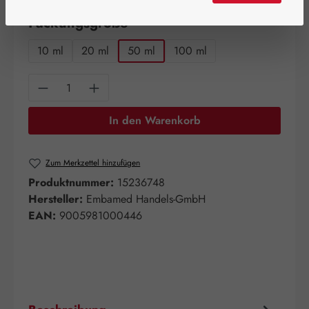
auswählen
Packungsgröße
10 ml
20 ml
50 ml
100 ml
Produkt Anzahl: Gib den gewünschten Wert e
In den Warenkorb
Zum Merkzettel hinzufügen
Produktnummer:
15236748
Hersteller:
Embamed Handels-GmbH
EAN:
9005981000446