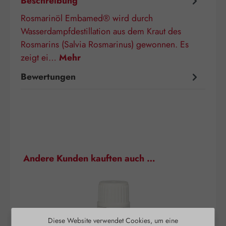
Beschreibung
Rosmarinöl Embamed® wird durch
Wasserdampfdestillation aus dem Kraut des
Rosmarins (Salvia Rosmarinus) gewonnen. Es
zeigt ei…
Mehr
Bewertungen
Produktgalerie überspringen
Andere Kunden kauften auch …
Diese Website verwendet Cookies, um eine