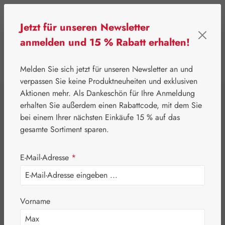
Zum Hauptinhalt springen
Jetzt für unseren Newsletter
anmelden und 15 % Rabatt erhalten!
0
Werkzeugleiste anzeigen
Du hast 0 Produkte
Melden Sie sich jetzt für unseren Newsletter an und
verpassen Sie keine Produktneuheiten und exklusiven
Aktionen mehr. Als Dankeschön für Ihre Anmeldung
⌂
Leitner Lifecare
Aromatherapie
Embamed®
erhalten Sie außerdem einen Rabattcode, mit dem Sie
Rosmarinöl
bei einem Ihrer nächsten Einkäufe 15 % auf das
gesamte Sortiment sparen.
E-Mail-Adresse
*
Vorname
Bildergalerie überspringen