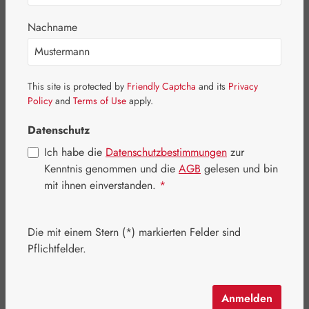
Nachname
This site is protected by
Friendly Captcha
and its
Privacy
Policy
and
Terms of Use
apply.
Datenschutz
Ich habe die
Datenschutzbestimmungen
zur
Kenntnis genommen und die
AGB
gelesen und bin
mit ihnen einverstanden.
*
Regulärer Preis:
30,30 €
Die mit einem Stern (*) markierten Felder sind
Inhalt:
0.05 Liter
(606,00 € / 1 Liter)
Pflichtfelder.
Preise inkl. MwSt. zzgl. Versandkosten
Artikel auf Lager.
Anmelden