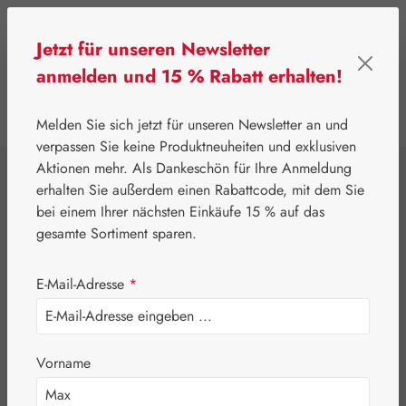
Zum Hauptinhalt springen
Jetzt für unseren Newsletter
anmelden und 15 % Rabatt erhalten!
0
Werkzeugleiste anzeigen
Du hast 0 Produkte
Melden Sie sich jetzt für unseren Newsletter an und
verpassen Sie keine Produktneuheiten und exklusiven
Aktionen mehr. Als Dankeschön für Ihre Anmeldung
⌂
Gall Pharma
Coenzym Q-10
erhalten Sie außerdem einen Rabattcode, mit dem Sie
Q-10 60 mg GPH
bei einem Ihrer nächsten Einkäufe 15 % auf das
gesamte Sortiment sparen.
Kapseln
E-Mail-Adresse
*
Vorname