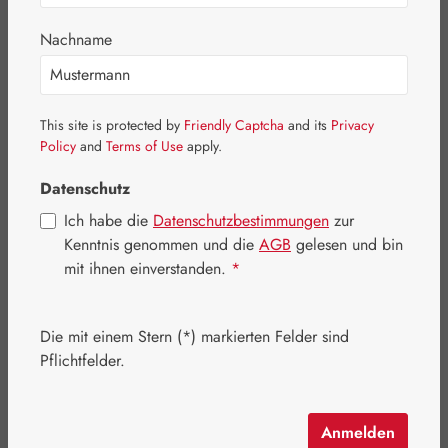
Bildergalerie überspringen
Nachname
This site is protected by
Friendly Captcha
and its
Privacy
Policy
and
Terms of Use
apply.
Datenschutz
Ich habe die
Datenschutzbestimmungen
zur
Kenntnis genommen und die
AGB
gelesen und bin
mit ihnen einverstanden.
*
Die mit einem Stern (*) markierten Felder sind
Regulärer Preis:
179,70 €
Pflichtfelder.
Inhalt:
0.036 Kilogramm
(4.991,67 € / 1 Kilogramm)
Preise inkl. MwSt. zzgl. Versandkosten
Anmelden