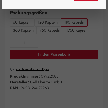
Artikel auf Lager.
auswählen
Packungsgrößen
60 Kapseln
120 Kapseln
180 Kapseln
360 Kapseln
750 Kapseln
1750 Kapseln
Produkt Anzahl: Gib den gewünschten Wert e
In den Warenkorb
Zum Merkzettel hinzufügen
Produktnummer:
09722083
Hersteller:
Gall Pharma GmbH
EAN:
9008124027263