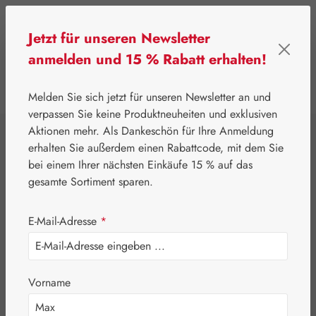
Zum Hauptinhalt springen
Jetzt für unseren Newsletter
anmelden und 15 % Rabatt erhalten!
0
Werkzeugleiste anzeigen
Du hast 0 Produkte
Melden Sie sich jetzt für unseren Newsletter an und
verpassen Sie keine Produktneuheiten und exklusiven
Aktionen mehr. Als Dankeschön für Ihre Anmeldung
⌂
Gall Pharma
Coenzym Q-10
erhalten Sie außerdem einen Rabattcode, mit dem Sie
Q-10 30 mg GPH
bei einem Ihrer nächsten Einkäufe 15 % auf das
gesamte Sortiment sparen.
Kapseln
E-Mail-Adresse
*
Vorname