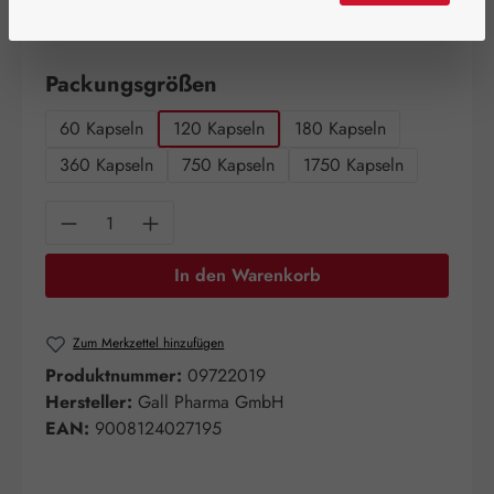
Schnell zuschlagen! Es sind nur noch wenige Artikel
verfügbar!
auswählen
Packungsgrößen
60 Kapseln
120 Kapseln
180 Kapseln
360 Kapseln
750 Kapseln
1750 Kapseln
Produkt Anzahl: Gib den gewünschten Wert e
In den Warenkorb
Zum Merkzettel hinzufügen
Produktnummer:
09722019
Hersteller:
Gall Pharma GmbH
EAN:
9008124027195