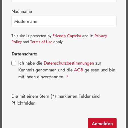
Bildergalerie überspringen
Nachname
This site is protected by
Friendly Captcha
and its
Privacy
Policy
and
Terms of Use
apply.
Datenschutz
Ich habe die
Datenschutzbestimmungen
zur
Kenntnis genommen und die
AGB
gelesen und bin
mit ihnen einverstanden.
*
Die mit einem Stern (*) markierten Felder sind
Regulärer Preis:
64,10 €
Pflichtfelder.
Inhalt:
0.039 Kilogramm
(1.643,59 € / 1 Kilogramm)
Preise inkl. MwSt. zzgl. Versandkosten
Anmelden