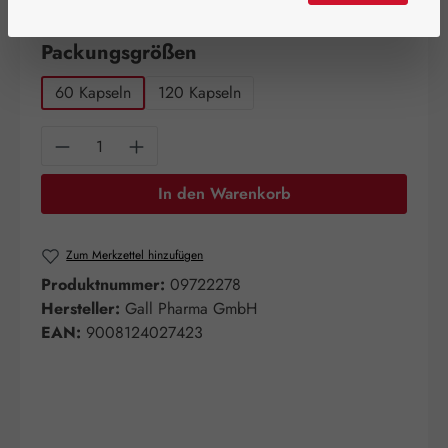
Artikel auf Lager.
auswählen
Packungsgrößen
60 Kapseln
120 Kapseln
Produkt Anzahl: Gib den gewünschten Wert e
In den Warenkorb
Zum Merkzettel hinzufügen
Produktnummer:
09722278
Hersteller:
Gall Pharma GmbH
EAN:
9008124027423