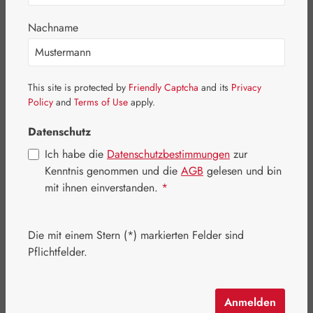
Bildergalerie überspringen
Nachname
This site is protected by
Friendly Captcha
and its
Privacy
Policy
and
Terms of Use
apply.
Datenschutz
Ich habe die
Datenschutzbestimmungen
zur
Kenntnis genommen und die
AGB
gelesen und bin
mit ihnen einverstanden.
*
Die mit einem Stern (*) markierten Felder sind
Regulärer Preis:
154,10 €
Pflichtfelder.
Inhalt:
0.022 Kilogramm
(7.004,55 € / 1 Kilogramm)
Preise inkl. MwSt. zzgl. Versandkosten
Anmelden