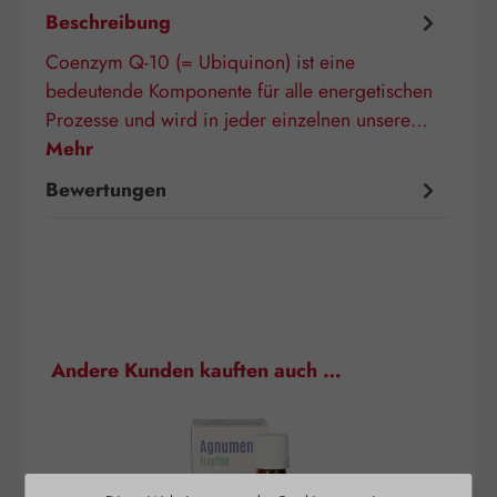
Beschreibung
Coenzym Q-10 (= Ubiquinon) ist eine
bedeutende Komponente für alle energetischen
Prozesse und wird in jeder einzelnen unsere…
Mehr
Bewertungen
Produktgalerie überspringen
Andere Kunden kauften auch …