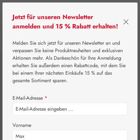
Zum Hauptinhalt springen
Jetzt für unseren Newsletter
anmelden und 15 % Rabatt erhalten!
0
Werkzeugleiste anzeigen
Du hast 0 Produkte
Melden Sie sich jetzt für unseren Newsletter an und
verpassen Sie keine Produktneuheiten und exklusiven
Aktionen mehr. Als Dankeschön für Ihre Anmeldung
⌂
Gall Pharma
Coenzym Q-10
erhalten Sie außerdem einen Rabattcode, mit dem Sie
Q-10 150 mg GPH
bei einem Ihrer nächsten Einkäufe 15 % auf das
gesamte Sortiment sparen.
Kapseln
E-Mail-Adresse
*
Vorname