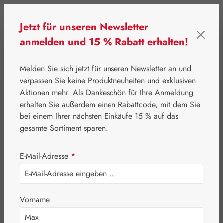
Zum Hauptinhalt springen
Jetzt für unseren Newsletter
anmelden und 15 % Rabatt erhalten!
0
Werkzeugleiste anzeigen
Du hast 0 Produkte
Melden Sie sich jetzt für unseren Newsletter an und
verpassen Sie keine Produktneuheiten und exklusiven
Aktionen mehr. Als Dankeschön für Ihre Anmeldung
⌂
Gall Pharma
Coenzym Q-10
erhalten Sie außerdem einen Rabattcode, mit dem Sie
Q-10 120 mg GPH
bei einem Ihrer nächsten Einkäufe 15 % auf das
gesamte Sortiment sparen.
Kapseln
E-Mail-Adresse
*
Vorname