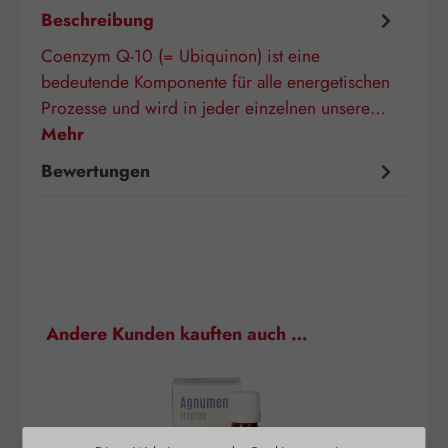
Beschreibung
Coenzym Q-10 (= Ubiquinon) ist eine
bedeutende Komponente für alle energetischen
Prozesse und wird in jeder einzelnen unsere…
Mehr
Bewertungen
Produktgalerie überspringen
Andere Kunden kauften auch …