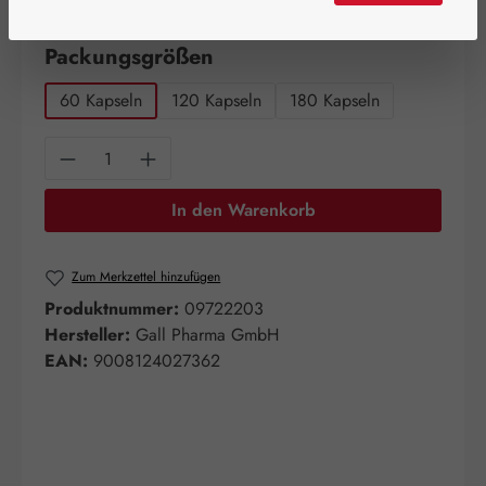
Artikel auf Lager.
auswählen
Packungsgrößen
60 Kapseln
120 Kapseln
180 Kapseln
Produkt Anzahl: Gib den gewünschten Wert e
In den Warenkorb
Zum Merkzettel hinzufügen
Produktnummer:
09722203
Hersteller:
Gall Pharma GmbH
EAN:
9008124027362