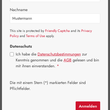
Bildergalerie überspringen
Nachname
This site is protected by
Friendly Captcha
and its
Privacy
Policy
and
Terms of Use
apply.
Datenschutz
Ich habe die
Datenschutzbestimmungen
zur
Kenntnis genommen und die
AGB
gelesen und bin
mit ihnen einverstanden.
*
Die mit einem Stern (*) markierten Felder sind
Regulärer Preis:
122,00 €
Pflichtfelder.
Inhalt:
0.017 Kilogramm
(7.176,47 € / 1 Kilogramm)
Preise inkl. MwSt. zzgl. Versandkosten
Anmelden