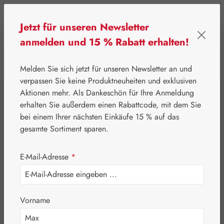
Zum Hauptinhalt springen
Jetzt für unseren Newsletter
anmelden und 15 % Rabatt erhalten!
0
Werkzeugleiste anzeigen
Du hast 0 Produkte
Melden Sie sich jetzt für unseren Newsletter an und
verpassen Sie keine Produktneuheiten und exklusiven
Aktionen mehr. Als Dankeschön für Ihre Anmeldung
⌂
Leitner Lifecare
Blütenessenzen
Findhorn
erhalten Sie außerdem einen Rabattcode, mit dem Sie
Psychic Protection
bei einem Ihrer nächsten Einkäufe 15 % auf das
gesamte Sortiment sparen.
Raumspray
E-Mail-Adresse
*
Vorname