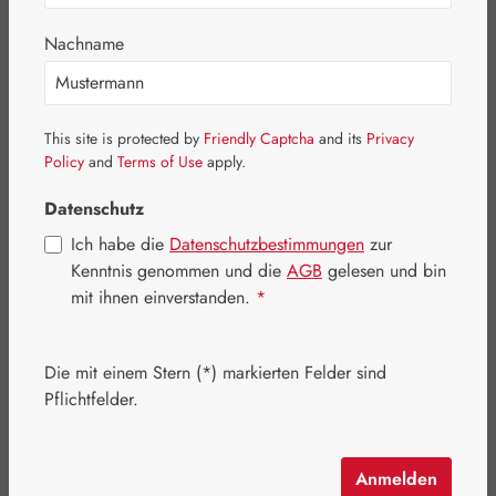
Bildergalerie überspringen
Nachname
This site is protected by
Friendly Captcha
and its
Privacy
Policy
and
Terms of Use
apply.
Datenschutz
Ich habe die
Datenschutzbestimmungen
zur
Kenntnis genommen und die
AGB
gelesen und bin
mit ihnen einverstanden.
*
Regulärer Preis:
23,50 €
Inhalt:
0.05 Liter
(470,00 € / 1 Liter)
Die mit einem Stern (*) markierten Felder sind
Preise inkl. MwSt. zzgl. Versandkosten
Pflichtfelder.
Artikel auf Lager.
Anmelden