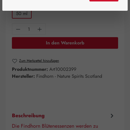
auswählen
Packungsgröße
50 ml
Produkt Anzahl: Gib den gewünschten Wert e
In den Warenkorb
Zum Merkzettel hinzufügen
Produktnummer:
Art10002399
Hersteller:
Findhorn - Nature Spirits Scotland
Beschreibung
Die Findhorn Blütenessenzen werden zu