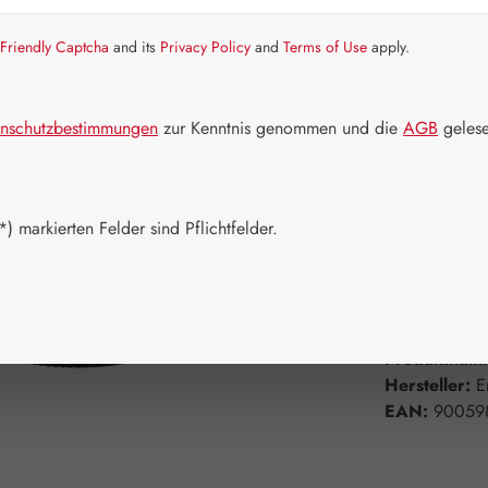
Friendly Captcha
and its
Privacy Policy
and
Terms of Use
apply.
Schnell zusch
Packungs
nschutzbestimmungen
zur Kenntnis genommen und die
AGB
gelese
10 ml
20
Produkt 
) markierten Felder sind Pflichtfelder.
Zum Merkzett
Produktnum
Hersteller:
E
EAN:
90059