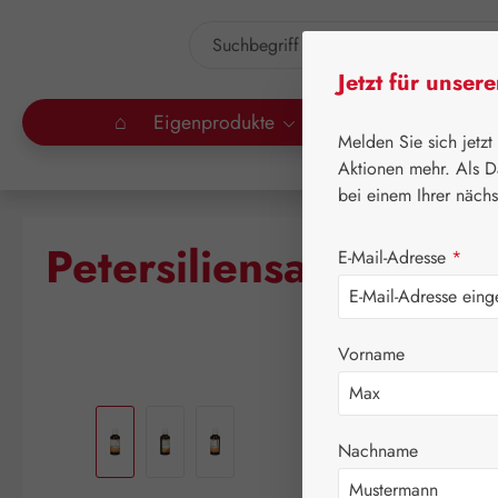
um Hauptinhalt springen
Zur Suche springen
Jetzt für unser
⌂
Eigenprodukte
Gall Pharma
Lei
Melden Sie sich jetzt
Aktionen mehr. Als D
bei einem Ihrer näch
Petersiliensamenöl
E-Mail-Adresse
*
Vorname
Bildergalerie überspringen
Nachname