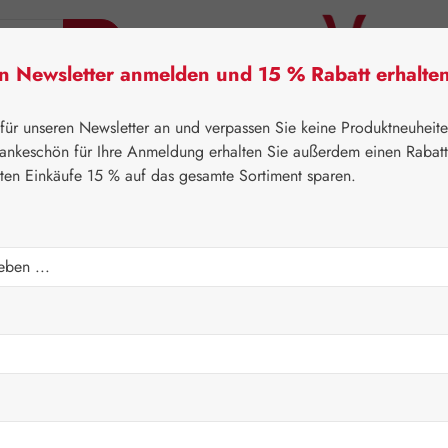
en Newsletter anmelden und 15 % Rabatt erhalte
tner Lifecare
Pater Severin Naturprodukte
Handels
 für unseren Newsletter an und verpassen Sie keine Produktneuheit
ankeschön für Ihre Anmeldung erhalten Sie außerdem einen Rabat
sten Einkäufe 15 % auf das gesamte Sortiment sparen.
⌂
Leitner Lifecare
Aromatherapie
Embamed®
Regulärer Prei
62,90 
Inhalt:
0.05 Lite
Preise inkl. M