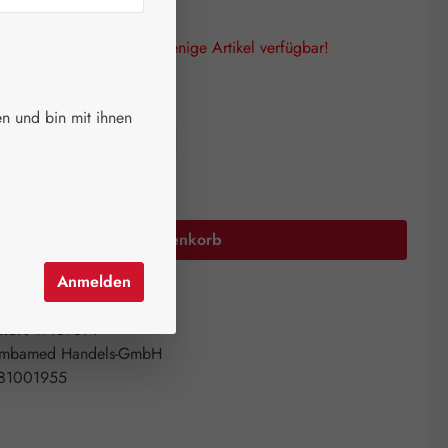
lagen! Es sind nur noch wenige Artikel verfügbar!
auswählen
größe
n und bin mit ihnen
 ml
50 ml
100 ml
Anzahl: Gib den gewünschten Wert ein oder 
In den Warenkorb
Anmelden
el hinzufügen
mer:
17157591
mbamed Handels-GmbH
81001955