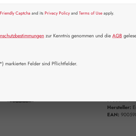
Friendly Captcha
and its
Privacy Policy
and
Terms of Use
apply.
Schnell zusch
Packungs
nschutzbestimmungen
zur Kenntnis genommen und die
AGB
gelese
10 ml
20
Produkt 
) markierten Felder sind Pflichtfelder.
Zum Merkzett
Produktnum
Hersteller:
E
EAN:
90059