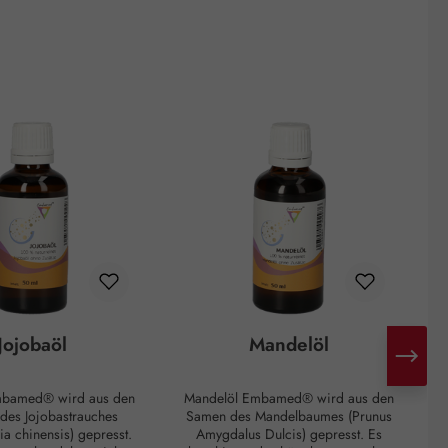
Jojobaöl
Mandelöl
mbamed® wird aus den
Mandelöl Embamed® wird aus den
 des Jojobastrauches
Samen des Mandelbaumes (Prunus
a chinensis) gepresst.
Amygdalus Dulcis) gepresst. Es
K