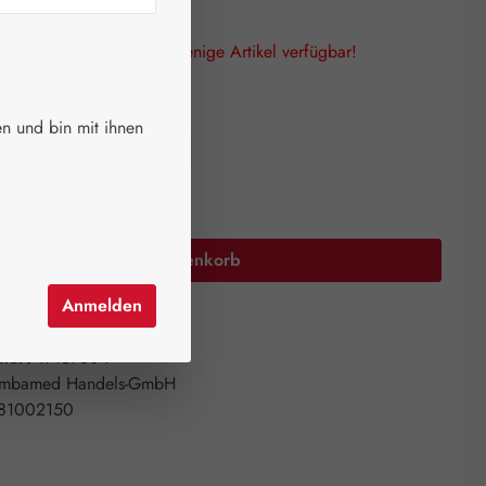
lagen! Es sind nur noch wenige Artikel verfügbar!
auswählen
größe
n und bin mit ihnen
 ml
50 ml
100 ml
Anzahl: Gib den gewünschten Wert ein oder 
In den Warenkorb
Anmelden
el hinzufügen
mer:
17157504
mbamed Handels-GmbH
81002150