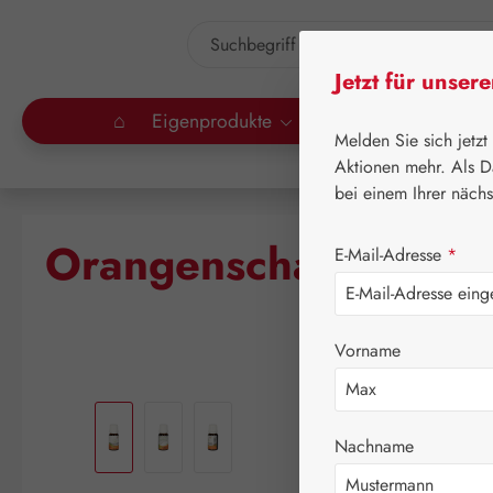
um Hauptinhalt springen
Zur Suche springen
Jetzt für unser
⌂
Eigenprodukte
Gall Pharma
Lei
Melden Sie sich jetzt
Aktionen mehr. Als D
bei einem Ihrer näch
Orangenschalenöl
E-Mail-Adresse
*
Vorname
Bildergalerie überspringen
Nachname