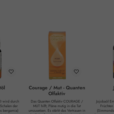
töl
Courage / Mut - Quanten
Olfaktiv
 wird durch
Das Quanten Olfaktiv COURAGE /
Jojobaöl E
 Schalen der
MUT hilft, Pläne mutig in die Tat
Früchten
us bergamia)
umzusetzen. Es stärkt das Vertrauen in
(Simmondsi