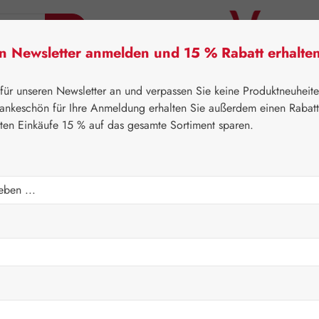
en Newsletter anmelden und 15 % Rabatt erhalte
tner Lifecare
Pater Severin Naturprodukte
Handels
 für unseren Newsletter an und verpassen Sie keine Produktneuheit
ankeschön für Ihre Anmeldung erhalten Sie außerdem einen Rabat
sten Einkäufe 15 % auf das gesamte Sortiment sparen.
⌂
Leitner Lifecare
Aromatherapie
Embamed®
Regulärer Prei
30,30 
Inhalt:
0.05 Lite
Preise inkl. M