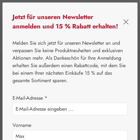
Zum Hauptinhalt springen
Jetzt für unseren Newsletter
anmelden und 15 % Rabatt erhalten!
0
Werkzeugleiste anzeigen
Du hast 0 Produkte
Melden Sie sich jetzt für unseren Newsletter an und
verpassen Sie keine Produktneuheiten und exklusiven
Aktionen mehr. Als Dankeschön für Ihre Anmeldung
⌂
Leitner Lifecare
Aromatherapie
Embamed®
erhalten Sie außerdem einen Rabattcode, mit dem Sie
Orangenblütenöl
bei einem Ihrer nächsten Einkäufe 15 % auf das
gesamte Sortiment sparen.
E-Mail-Adresse
*
Vorname
Bildergalerie überspringen