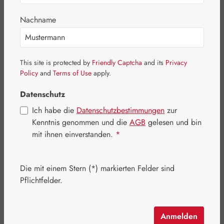
Nachname
This site is protected by
Friendly Captcha
and its
Privacy
Policy
and
Terms of Use
apply.
Datenschutz
Ich habe die
Datenschutzbestimmungen
zur
Kenntnis genommen und die
AGB
gelesen und bin
mit ihnen einverstanden.
*
Regulärer Preis:
14,20 €
Die mit einem Stern (*) markierten Felder sind
Inhalt:
0.01 Liter
(1.420,00 € / 1 Liter)
Pflichtfelder.
Preise inkl. MwSt. zzgl. Versandkosten
Schnell zuschlagen! Es sind nur noch wenige Artikel
Anmelden