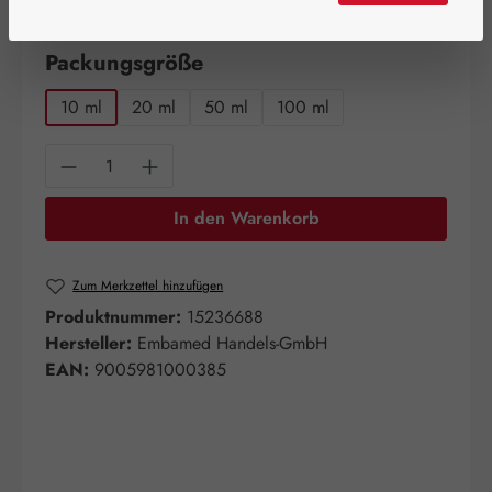
verfügbar!
auswählen
Packungsgröße
10 ml
20 ml
50 ml
100 ml
Produkt Anzahl: Gib den gewünschten Wert e
In den Warenkorb
Zum Merkzettel hinzufügen
Produktnummer:
15236688
Hersteller:
Embamed Handels-GmbH
EAN:
9005981000385