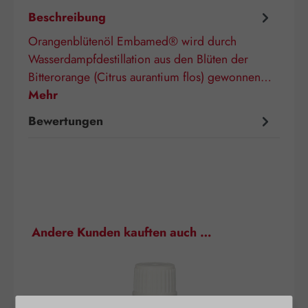
Beschreibung
Orangenblütenöl Embamed® wird durch
Wasserdampfdestillation aus den Blüten der
Bitterorange (Citrus aurantium flos) gewonnen…
Mehr
Bewertungen
Produktgalerie überspringen
Andere Kunden kauften auch …