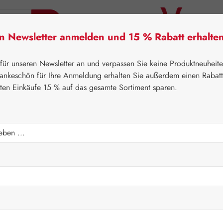
en Newsletter anmelden und 15 % Rabatt erhalte
tner Lifecare
Pater Severin Naturprodukte
Handels
 für unseren Newsletter an und verpassen Sie keine Produktneuheit
ankeschön für Ihre Anmeldung erhalten Sie außerdem einen Rabat
sten Einkäufe 15 % auf das gesamte Sortiment sparen.
⌂
Gall Pharma
OSP22®
Gel
Regulärer Prei
20,00 
Inhalt:
0.1 Liter
(
Preise inkl. M