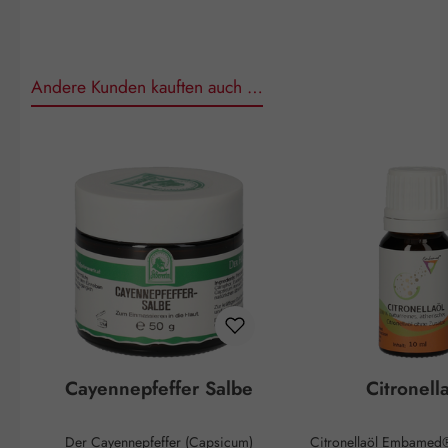
Andere Kunden kauften auch …
Produktgalerie überspringen
Cayennepfeffer Salbe
Citronell
Der Cayennepfeffer (Capsicum)
Citronellaöl Embamed