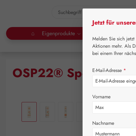
um Hauptinhalt springen
Zur Suche springen
Jetzt für unser
⌂
Eigenprodukte
Gall Pharma
Lei
Melden Sie sich jetzt
Aktionen mehr. Als D
bei einem Ihrer näch
OSP22® Sport Aktiv 
E-Mail-Adresse
*
Vorname
Bildergalerie überspringen
Nachname