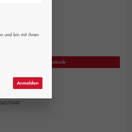
ger.
auswählen
größen
n und bin mit ihnen
Anzahl: Gib den gewünschten Wert ein oder 
In den Warenkorb
el hinzufügen
Anmelden
mer:
14028775
all Pharma GmbH
24073949