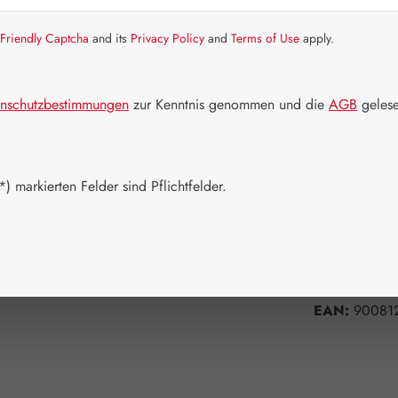
Artikel auf La
Friendly Captcha
and its
Privacy Policy
and
Terms of Use
apply.
Packungs
100 ml
nschutzbestimmungen
zur Kenntnis genommen und die
AGB
gelese
Produkt 
) markierten Felder sind Pflichtfelder.
Zum Merkzett
Produktnum
Hersteller:
G
EAN:
90081