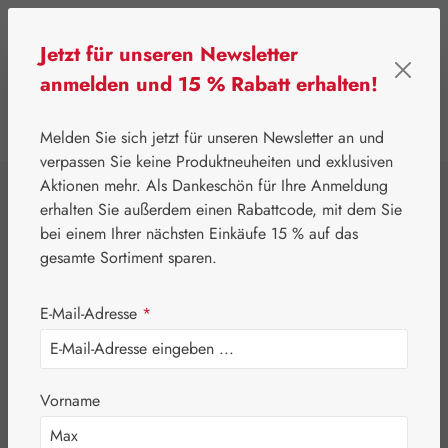
Zum Hauptinhalt springen
Jetzt für unseren Newsletter
anmelden und 15 % Rabatt erhalten!
0
Werkzeugleiste anzeigen
Du hast 0 Produkte
Melden Sie sich jetzt für unseren Newsletter an und
verpassen Sie keine Produktneuheiten und exklusiven
Aktionen mehr. Als Dankeschön für Ihre Anmeldung
⌂
Gall Pharma
OSP22®
erhalten Sie außerdem einen Rabattcode, mit dem Sie
OSP22® Motion
bei einem Ihrer nächsten Einkäufe 15 % auf das
gesamte Sortiment sparen.
Plus Kapseln
E-Mail-Adresse
*
Vorname