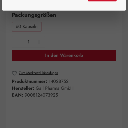
Artikel auf Lager.
auswählen
Packungsgrößen
60 Kapseln
Produkt Anzahl: Gib den gewünschten Wert e
In den Warenkorb
Zum Merkzettel hinzufügen
Produktnummer:
14028752
Hersteller:
Gall Pharma GmbH
EAN:
9008124073925