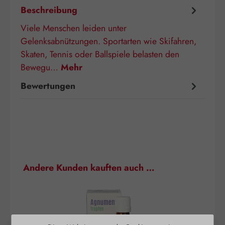
Beschreibung
Viele Menschen leiden unter
Gelenksabnützungen. Sportarten wie Skifahren,
Skaten, Tennis oder Ballspiele belasten den
Bewegu…
Mehr
Bewertungen
Produktgalerie überspringen
Andere Kunden kauften auch …