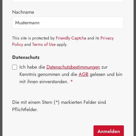
Bildergalerie überspringen
Nachname
This site is protected by
Friendly Captcha
and its
Privacy
Policy
and
Terms of Use
apply.
Datenschutz
Ich habe die
Datenschutzbestimmungen
zur
Kenntnis genommen und die
AGB
gelesen und bin
mit ihnen einverstanden.
*
Die mit einem Stern (*) markierten Felder sind
Regulärer Preis:
29,90 €
Pflichtfelder.
Inhalt:
0.042 Kilogramm
(711,90 € / 1 Kilogramm)
Preise inkl. MwSt. zzgl. Versandkosten
Anmelden