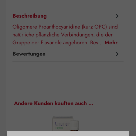
Beschreibung
Oligomere Proanthocyanidine (kurz OPC) sind
natürliche pflanzliche Verbindungen, die der
Gruppe der Flavanole angehören. Bes…
Mehr
Bewertungen
Produktgalerie überspringen
Andere Kunden kauften auch …