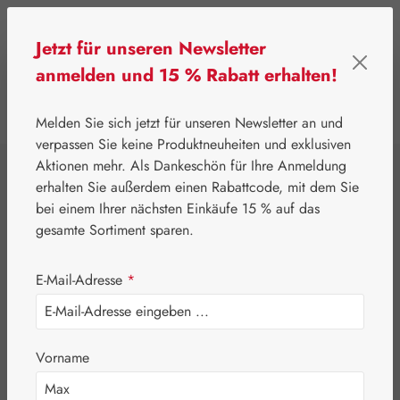
Zum Hauptinhalt springen
Jetzt für unseren Newsletter
anmelden und 15 % Rabatt erhalten!
0
Werkzeugleiste anzeigen
Du hast 0 Produkte
Melden Sie sich jetzt für unseren Newsletter an und
verpassen Sie keine Produktneuheiten und exklusiven
Aktionen mehr. Als Dankeschön für Ihre Anmeldung
⌂
Gall Pharma
Augen
erhalten Sie außerdem einen Rabattcode, mit dem Sie
OPC 150 mg GPH
bei einem Ihrer nächsten Einkäufe 15 % auf das
gesamte Sortiment sparen.
Kapseln
E-Mail-Adresse
*
Vorname