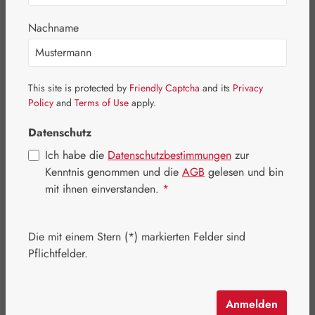
Bildergalerie überspringen
Nachname
This site is protected by
Friendly Captcha
and its
Privacy
Policy
and
Terms of Use
apply.
Datenschutz
Ich habe die
Datenschutzbestimmungen
zur
Kenntnis genommen und die
AGB
gelesen und bin
mit ihnen einverstanden.
*
Die mit einem Stern (*) markierten Felder sind
Regulärer Preis:
26,40 €
Pflichtfelder.
Inhalt:
0.017 Kilogramm
(1.552,94 € / 1 Kilogramm)
Preise inkl. MwSt. zzgl. Versandkosten
Anmelden