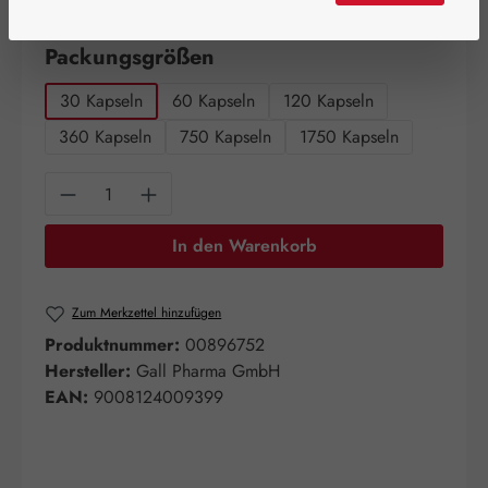
Artikel auf Lager.
auswählen
Packungsgrößen
30 Kapseln
60 Kapseln
120 Kapseln
360 Kapseln
750 Kapseln
1750 Kapseln
Produkt Anzahl: Gib den gewünschten Wert e
In den Warenkorb
Zum Merkzettel hinzufügen
Produktnummer:
00896752
Hersteller:
Gall Pharma GmbH
EAN:
9008124009399