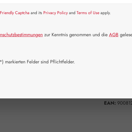
Artikel auf La
Friendly Captcha
and its
Privacy Policy
and
Terms of Use
apply.
Packungs
60 Kapseln
nschutzbestimmungen
zur Kenntnis genommen und die
AGB
gelese
Produkt 
) markierten Felder sind Pflichtfelder.
Zum Merkzett
Produktnum
Hersteller:
G
EAN:
90081