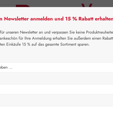
en Newsletter anmelden und 15 % Rabatt erhalte
tner Lifecare
Pater Severin Naturprodukte
Handels
 für unseren Newsletter an und verpassen Sie keine Produktneuheit
ankeschön für Ihre Anmeldung erhalten Sie außerdem einen Rabat
sten Einkäufe 15 % auf das gesamte Sortiment sparen.
⌂
Gall Pharma
Fit-Linie
eln
Regulärer Prei
20,10 
Inhalt:
0.031 Ki
Preise inkl. M