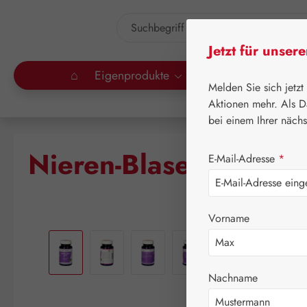
um Hauptinhalt springen
Zur Suche springen
Jetzt für unser
⌂
Eigenprodukte
Gall Pharma
Lei
Melden Sie sich jetzt
Aktionen mehr. Als D
bei einem Ihrer näch
Nieren-Blase-Fit Kaps
E-Mail-Adresse
*
Vorname
Bildergalerie überspringen
Nachname