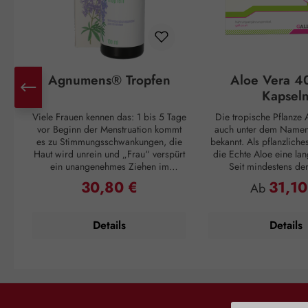
Agnumens® Tropfen
Aloe Vera 4
Kapsel
Viele Frauen kennen das: 1 bis 5 Tage
Die tropische Pflanze A
vor Beginn der Menstruation kommt
auch unter dem Namen 
es zu Stimmungsschwankungen, die
bekannt. Als pflanzliche
Haut wird unrein und „Frau“ verspürt
die Echte Aloe eine lan
ein unangenehmes Ziehen im
Seit mindestens de
Unterleib. Und ganz plötzlich, mit
Jahrhundert v. Chr. wuss
30,80 €
31,10
Regulärer Preis:
Regulärer P
Ab
Einsetzen der Periode, sind alle
Griechen um ihren posi
Unannehmlichkeiten vorbei, nur um
Cleopatra verwendet
sich 3 – 4 Wochen später zu
Pflegemittel für ihre H
Details
Details
wiederholen. Doch auch dagegen ist
die Römer und Inkas n
ein Kraut gewachsen: Die
Vera als Abwehrmittel g
Pflanzenstoffe aus den Früchten des
und zur Förderu
Mönchspfeffers greifen ausgleichend
Wundregeneration. Die 
in den Hormonhaushalt der Frau ein
ihre wertvollen Inhaltss
und schaffen so Harmonie für den
Gel, das im Blattinnere
weiblichen Zyklus. Die Aktivierung
ist. Dieses Blattmark e