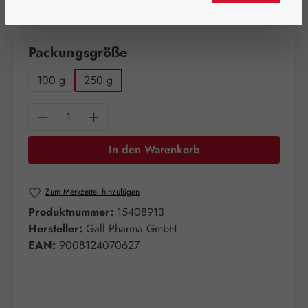
Schnell zuschlagen! Es sind nur noch wenige Artikel
verfügbar!
auswählen
Packungsgröße
100 g
250 g
Produkt Anzahl: Gib den gewünschten Wert e
In den Warenkorb
Zum Merkzettel hinzufügen
Produktnummer:
15408913
Hersteller:
Gall Pharma GmbH
EAN:
9008124070627