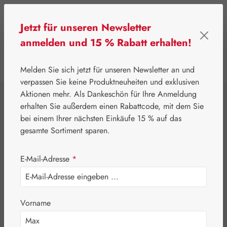
Zum Hauptinhalt springen
Jetzt für unseren Newsletter
anmelden und 15 % Rabatt erhalten!
0
Werkzeugleiste anzeigen
Du hast 0 Produkte
Melden Sie sich jetzt für unseren Newsletter an und
verpassen Sie keine Produktneuheiten und exklusiven
Aktionen mehr. Als Dankeschön für Ihre Anmeldung
⌂
Gall Pharma
Neutralglobuli
erhalten Sie außerdem einen Rabattcode, mit dem Sie
Neutralglobuli
bei einem Ihrer nächsten Einkäufe 15 % auf das
gesamte Sortiment sparen.
Größe 6 GPH
E-Mail-Adresse
*
Vorname