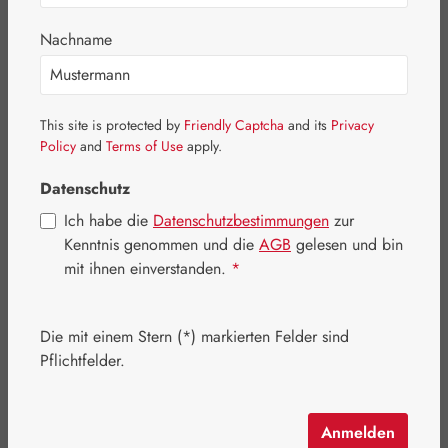
Bildergalerie überspringen
Nachname
This site is protected by
Friendly Captcha
and its
Privacy
Policy
and
Terms of Use
apply.
Datenschutz
Ich habe die
Datenschutzbestimmungen
zur
Kenntnis genommen und die
AGB
gelesen und bin
mit ihnen einverstanden.
*
Die mit einem Stern (*) markierten Felder sind
Regulärer Preis:
23,70 €
Pflichtfelder.
Inhalt:
0.25 Kilogramm
(94,80 € / 1 Kilogramm)
Preise inkl. MwSt. zzgl. Versandkosten
Anmelden