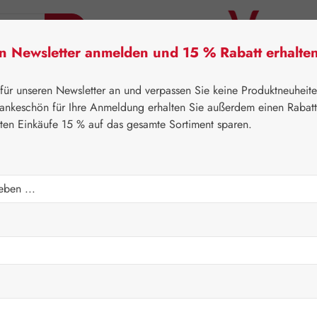
en Newsletter anmelden und 15 % Rabatt erhalte
tner Lifecare
Pater Severin Naturprodukte
Handels
 für unseren Newsletter an und verpassen Sie keine Produktneuheit
ankeschön für Ihre Anmeldung erhalten Sie außerdem einen Rabat
sten Einkäufe 15 % auf das gesamte Sortiment sparen.
⌂
Gall Pharma
Neutralglobuli
e 5 GPH
Regulärer Prei
23,70 
Inhalt:
0.25 Ki
Preise inkl. M