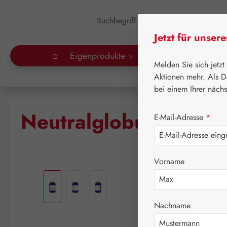
um Hauptinhalt springen
Zur Suche springen
Jetzt für unser
⌂
Eigenprodukte
Gall Pharma
Lei
Melden Sie sich jetzt
Aktionen mehr. Als D
bei einem Ihrer näch
Neutralglobuli Größ
E-Mail-Adresse
*
Vorname
Bildergalerie überspringen
Nachname