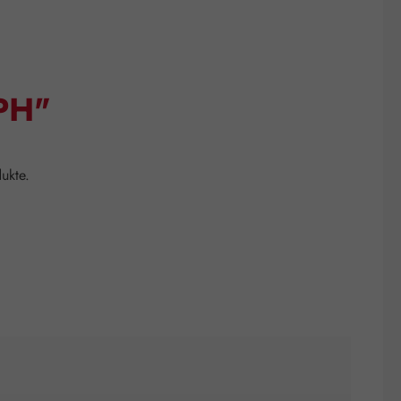
GPH"
ukte.