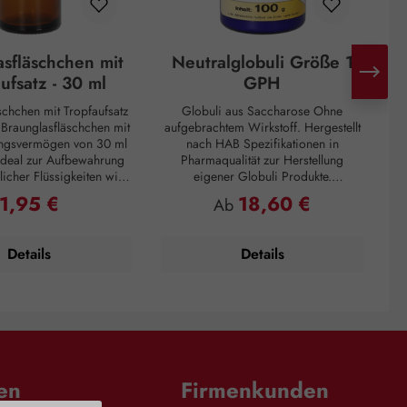
asfläschchen mit
Neutralglobuli Größe 1
ufsatz - 30 ml
GPH
schchen mit Tropfaufsatz
Globuli aus Saccharose Ohne
aufgebrachtem Wirkstoff. Hergestellt
a
ngsvermögen von 30 ml
nach HAB Spezifikationen in
 ideal zur Aufbewahrung
Pharmaqualität zur Herstellung
licher Flüssigkeiten wie
eigener Globuli Produkte.
n Ölen, Tinkturen oder
Zusammensetzung: Zucker,
1,95 €
18,60 €
Regulärer Preis:
Regulärer Preis:
Ab
tischen Essenzen.
gereinigtes Wasser Lagerung:
n: • Schützt zuverlässig
Raumtemperatur, max. 65 % r.h.
hlung durch Braunglas •
Details
Details
Tropfaufsatz für präzise
 Wiederverwendbar und
dlich • Kompakte Größe
 Zuhause und unterwegs
raunglas mit Kunststoff-
atz Füllmenge: 30 ml
ußerhalb der Reichweite
ndern aufbewahren.
en
Firmenkunden