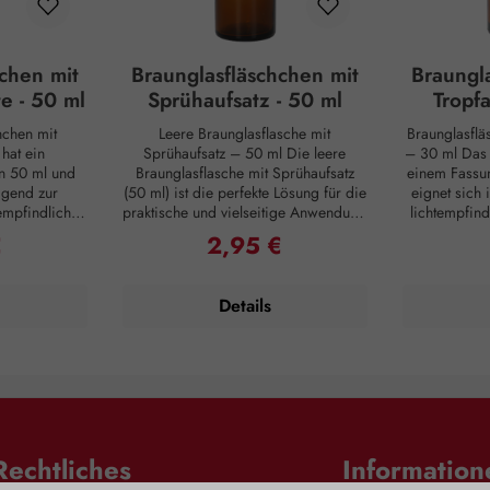
chen mit
Braunglasfläschchen mit
Braungl
e - 50 ml
Sprühaufsatz - 50 ml
Tropfa
hchen mit
Leere Braunglasflasche mit
Braunglasflä
hat ein
Sprühaufsatz – 50 ml Die leere
– 30 ml Das Braunglasfläschchen mit
n 50 ml und
Braunglasflasche mit Sprühaufsatz
einem Fassu
agend zur
(50 ml) ist die perfekte Lösung für die
eignet sich
empfindlichen
praktische und vielseitige Anwendung
lichtempfind
rischen Ölen,
von Flüssigkeiten in kleiner Menge.
ätherische
€
2,95 €
 Preis:
Regulärer Preis:
metischen
Sie eignet sich ideal zur
kosme
e Braunglas
Aufbewahrung von ätherischen Ölen,
Eigenschafte
lässig vor UV-
Duftmischungen, DIY-Kosmetik oder
vor UV-Stra
Details
gert so die
Reinigungsmitteln. Eigenschaften: •
Praktischer 
te. Mit der
Integrierter Sprühaufsatz für feine und
Dosierung •
ipette lässt
präzise Vernebelung • Aus
umweltfreun
zise dosieren
hochwertigem, BPA-freiem Kunststoff
– ideal für
gen, was
• Sicherer Schraubverschluss –
Material: B
ungen in der
verhindert Auslaufen • Handliches,
Tropfaufs
IY-Kosmetik
kompaktes Design – ideal für
Hinweise: A
. Dank seiner
unterwegs • Wiederverwendbar und
von Ki
Rechtliches
Information
s Fläschchen
umweltfreundlich Material: Braunglas
owohl zu Hause
mit Sprühaufsatz aus Kunststoff