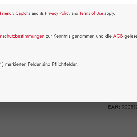
Schnell zusch
Friendly Captcha
and its
Privacy Policy
and
Terms of Use
apply.
Packungs
100 g
2
nschutzbestimmungen
zur Kenntnis genommen und die
AGB
gelese
Produkt 
) markierten Felder sind Pflichtfelder.
Zum Merkzett
Produktnum
Hersteller:
G
EAN:
90081