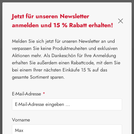
Zum Hauptinhalt springen
Jetzt für unseren Newsletter
anmelden und 15 % Rabatt erhalten!
0
Werkzeugleiste anzeigen
Du hast 0 Produkte
Melden Sie sich jetzt für unseren Newsletter an und
verpassen Sie keine Produktneuheiten und exklusiven
Aktionen mehr. Als Dankeschön für Ihre Anmeldung
⌂
Leitner Lifecare
Aromatherapie
Embamed®
erhalten Sie außerdem einen Rabattcode, mit dem Sie
Nelkenöl
bei einem Ihrer nächsten Einkäufe 15 % auf das
gesamte Sortiment sparen.
E-Mail-Adresse
*
Vorname
Bildergalerie überspringen