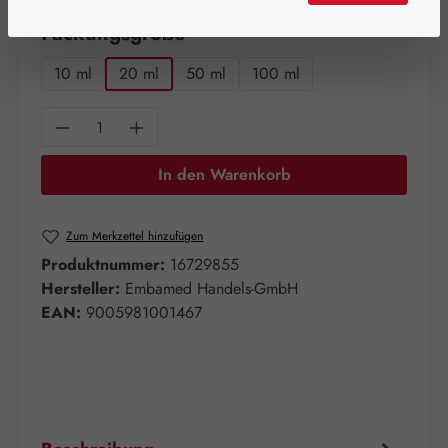
auswählen
Packungsgröße
10 ml
20 ml
50 ml
100 ml
Produkt Anzahl: Gib den gewünschten Wert e
In den Warenkorb
Zum Merkzettel hinzufügen
Produktnummer:
16729855
Hersteller:
Embamed Handels-GmbH
EAN:
9005981001467