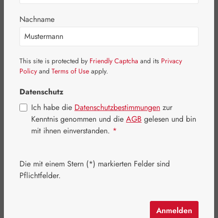
Nachname
This site is protected by
Friendly Captcha
and its
Privacy
Policy
and
Terms of Use
apply.
Datenschutz
Ich habe die
Datenschutzbestimmungen
zur
Kenntnis genommen und die
AGB
gelesen und bin
mit ihnen einverstanden.
*
Regulärer Preis:
23,00 €
Die mit einem Stern (*) markierten Felder sind
Inhalt:
0.02 Liter
(1.150,00 € / 1 Liter)
Pflichtfelder.
Preise inkl. MwSt. zzgl. Versandkosten
Artikel auf Lager.
Anmelden