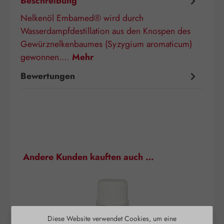
Beschreibung
Nelkenöl Embamed® wird durch
Wasserdampfdestillation aus den Knospen des
Gewürznelkenbaumes (Syzygium aromaticum)
gewonnen.…
Mehr
Bewertungen
Produktgalerie überspringen
Andere Kunden kauften auch …
Diese Website verwendet Cookies, um eine