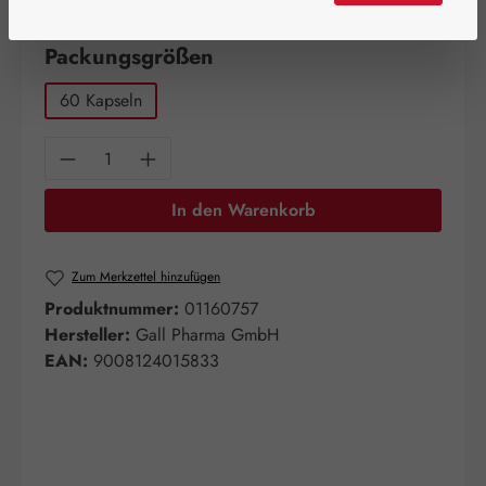
Artikel auf Lager.
auswählen
Packungsgrößen
60 Kapseln
Produkt Anzahl: Gib den gewünschten Wert e
In den Warenkorb
Zum Merkzettel hinzufügen
Produktnummer:
01160757
Hersteller:
Gall Pharma GmbH
EAN:
9008124015833