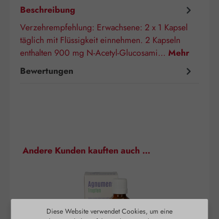
Beschreibung
Verzehrempfehlung: Erwachsene: 2 x 1 Kapsel
täglich mit Flüssigkeit einnehmen. 2 Kapseln
enthalten 900 mg N-Acetyl-Glucosami…
Mehr
Bewertungen
Produktgalerie überspringen
Andere Kunden kauften auch …
Diese Website verwendet Cookies, um eine