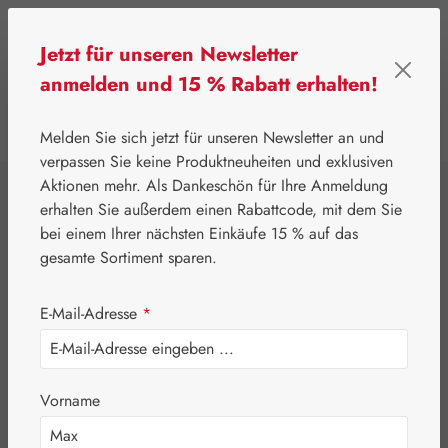
Zum Hauptinhalt springen
Jetzt für unseren Newsletter
anmelden und 15 % Rabatt erhalten!
0
Werkzeugleiste anzeigen
Du hast 0 Produkte
Melden Sie sich jetzt für unseren Newsletter an und
verpassen Sie keine Produktneuheiten und exklusiven
Aktionen mehr. Als Dankeschön für Ihre Anmeldung
⌂
Gall Pharma
Gall Exklusiv
erhalten Sie außerdem einen Rabattcode, mit dem Sie
N-A-G® 450 mg
bei einem Ihrer nächsten Einkäufe 15 % auf das
gesamte Sortiment sparen.
Kapseln
E-Mail-Adresse
*
Vorname