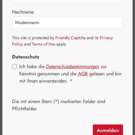
Bildergalerie überspringen
Nachname
This site is protected by
Friendly Captcha
and its
Privacy
Policy
and
Terms of Use
apply.
Datenschutz
Ich habe die
Datenschutzbestimmungen
zur
Kenntnis genommen und die
AGB
gelesen und bin
mit ihnen einverstanden.
*
Die mit einem Stern (*) markierten Felder sind
Regulärer Preis:
45,10 €
Pflichtfelder.
Inhalt:
0.032 Kilogramm
(1.409,38 € / 1 Kilogramm)
Preise inkl. MwSt. zzgl. Versandkosten
Anmelden