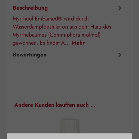
Beschreibung
Myrrheöl Embamed® wird durch
Wasserdampfdestillation aus dem Harz des
Myrrhebaumes (Commiphora molmol)
gewonnen. Es findet A…
Mehr
Bewertungen
Produktgalerie überspringen
Andere Kunden kauften auch …