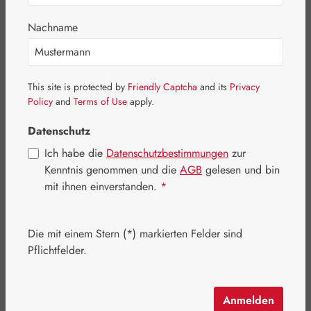
Nachname
This site is protected by
Friendly Captcha
and its
Privacy
Policy
and
Terms of Use
apply.
Datenschutz
Ich habe die
Datenschutzbestimmungen
zur
Kenntnis genommen und die
AGB
gelesen und bin
mit ihnen einverstanden.
*
Regulärer Preis:
115,40 €
Die mit einem Stern (*) markierten Felder sind
Inhalt:
0.1 Liter
(1.154,00 € / 1 Liter)
Pflichtfelder.
Preise inkl. MwSt. zzgl. Versandkosten
Schnell zuschlagen! Es sind nur noch wenige Artikel
Anmelden