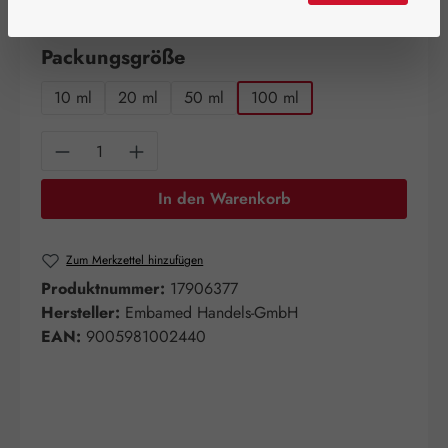
verfügbar!
auswählen
Packungsgröße
10 ml
20 ml
50 ml
100 ml
Produkt Anzahl: Gib den gewünschten Wert e
In den Warenkorb
Zum Merkzettel hinzufügen
Produktnummer:
17906377
Hersteller:
Embamed Handels-GmbH
EAN:
9005981002440