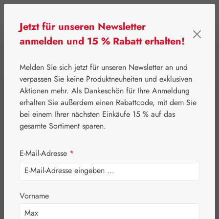
Zum Hauptinhalt springen
Jetzt für unseren Newsletter
anmelden und 15 % Rabatt erhalten!
0
Werkzeugleiste anzeigen
Du hast 0 Produkte
Melden Sie sich jetzt für unseren Newsletter an und
verpassen Sie keine Produktneuheiten und exklusiven
Aktionen mehr. Als Dankeschön für Ihre Anmeldung
⌂
Leitner Lifecare
Aromatherapie
Embamed®
erhalten Sie außerdem einen Rabattcode, mit dem Sie
Myrrheöl
bei einem Ihrer nächsten Einkäufe 15 % auf das
gesamte Sortiment sparen.
E-Mail-Adresse
*
Vorname
Bildergalerie überspringen