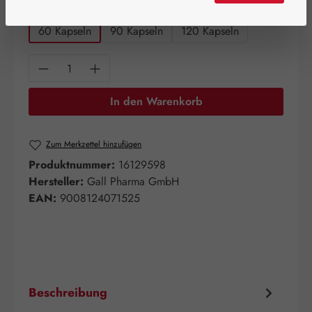
auswählen
Packungsgrößen
60 Kapseln
90 Kapseln
120 Kapseln
Produkt Anzahl: Gib den gewünschten Wert e
In den Warenkorb
Zum Merkzettel hinzufügen
Produktnummer:
16129598
Hersteller:
Gall Pharma GmbH
EAN:
9008124071525
Beschreibung