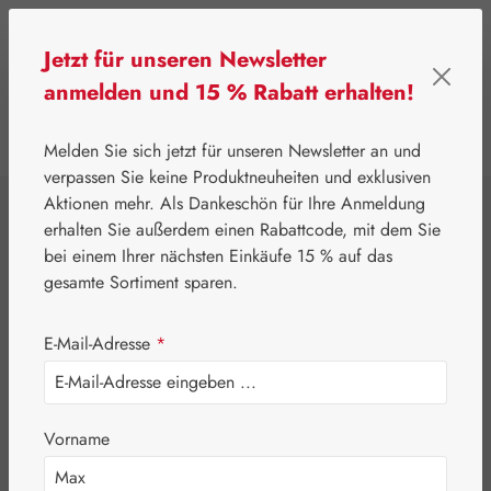
Zum Hauptinhalt springen
Jetzt für unseren Newsletter
anmelden und 15 % Rabatt erhalten!
0
Werkzeugleiste anzeigen
Du hast 0 Produkte
Melden Sie sich jetzt für unseren Newsletter an und
verpassen Sie keine Produktneuheiten und exklusiven
Aktionen mehr. Als Dankeschön für Ihre Anmeldung
⌂
Gall Pharma
Fit-Linie
erhalten Sie außerdem einen Rabattcode, mit dem Sie
Muskel-Fit Kapseln
bei einem Ihrer nächsten Einkäufe 15 % auf das
gesamte Sortiment sparen.
E-Mail-Adresse
*
Vorname
Bildergalerie überspringen