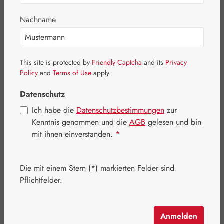
Nachname
This site is protected by
Friendly Captcha
and its
Privacy
Policy
and
Terms of Use
apply.
Datenschutz
Ich habe die
Datenschutzbestimmungen
zur
Kenntnis genommen und die
AGB
gelesen und bin
mit ihnen einverstanden.
*
Regulärer Preis:
18,70 €
Inhalt:
0.032 Kilogramm
(584,38 € / 1 Kilogramm)
Die mit einem Stern (*) markierten Felder sind
Preise inkl. MwSt. zzgl. Versandkosten
Pflichtfelder.
Artikel auf Lager.
Anmelden