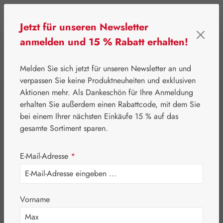
Zum Hauptinhalt springen
Jetzt für unseren Newsletter
anmelden und 15 % Rabatt erhalten!
0
Werkzeugleiste anzeigen
Du hast 0 Produkte
Melden Sie sich jetzt für unseren Newsletter an und
verpassen Sie keine Produktneuheiten und exklusiven
Aktionen mehr. Als Dankeschön für Ihre Anmeldung
⌂
Leitner Lifecare
Aromatherapie
Embamed®
erhalten Sie außerdem einen Rabattcode, mit dem Sie
Muskatellersalbeiöl
bei einem Ihrer nächsten Einkäufe 15 % auf das
gesamte Sortiment sparen.
E-Mail-Adresse
*
Vorname
Bildergalerie überspringen