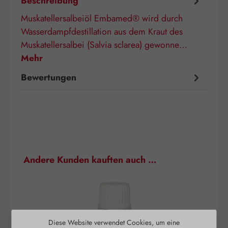
Beschreibung
Muskatellersalbeiöl Embamed® wird durch
Wasserdampfdestillation aus dem Kraut des
Muskatellersalbei (Salvia sclarea) gewonne…
Mehr
Bewertungen
Produktgalerie überspringen
Andere Kunden kauften auch …
Diese Website verwendet Cookies, um eine