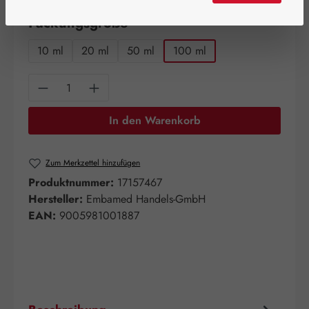
auswählen
Packungsgröße
10 ml
20 ml
50 ml
100 ml
Produkt Anzahl: Gib den gewünschten Wert e
In den Warenkorb
Zum Merkzettel hinzufügen
Produktnummer:
17157467
Hersteller:
Embamed Handels-GmbH
EAN:
9005981001887