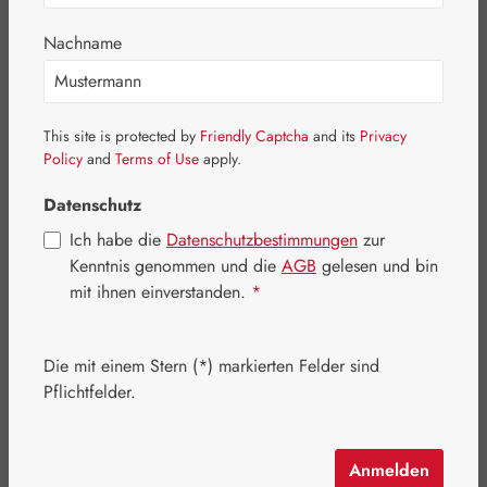
Nachname
This site is protected by
Friendly Captcha
and its
Privacy
Policy
and
Terms of Use
apply.
Datenschutz
Ich habe die
Datenschutzbestimmungen
zur
Kenntnis genommen und die
AGB
gelesen und bin
mit ihnen einverstanden.
*
Regulärer Preis:
94,40 €
Die mit einem Stern (*) markierten Felder sind
Inhalt:
0.1 Liter
(944,00 € / 1 Liter)
Pflichtfelder.
Preise inkl. MwSt. zzgl. Versandkosten
Artikel auf Lager.
Anmelden