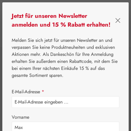
Zum Hauptinhalt springen
Jetzt für unseren Newsletter
anmelden und 15 % Rabatt erhalten!
0
Werkzeugleiste anzeigen
Du hast 0 Produkte
Melden Sie sich jetzt für unseren Newsletter an und
verpassen Sie keine Produktneuheiten und exklusiven
Aktionen mehr. Als Dankeschön für Ihre Anmeldung
⌂
Leitner Lifecare
Blütenessenzen
erhalten Sie außerdem einen Rabattcode, mit dem Sie
Australian Bush Flowers Essences®
bei einem Ihrer nächsten Einkäufe 15 % auf das
Mulla Mulla
gesamte Sortiment sparen.
Tropfen
E-Mail-Adresse
*
Vorname