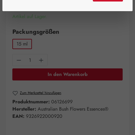
Artikel auf Lager.
auswählen
Packungsgrößen
15 ml
Produkt Anzahl: Gib den gewünschten Wert e
In den Warenkorb
Zum Merkzettel hinzufügen
Produktnummer:
06126699
Hersteller:
Australian Bush Flowers Essences®
EAN:
9326922000920