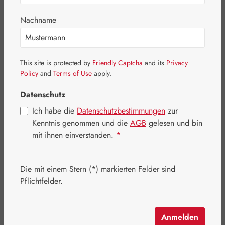
Nachname
Bildergalerie überspringen
This site is protected by
Friendly Captcha
and its
Privacy
Policy
and
Terms of Use
apply.
Datenschutz
Ich habe die
Datenschutzbestimmungen
zur
Kenntnis genommen und die
AGB
gelesen und bin
mit ihnen einverstanden.
*
Die mit einem Stern (*) markierten Felder sind
Pflichtfelder.
Regulärer Preis:
18,00 €
Inhalt:
0.015 Liter
(1.200,00 € / 1 Liter)
Anmelden
Preise inkl. MwSt. zzgl. Versandkosten