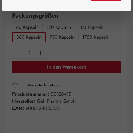
Artikel auf Lager.
auswählen
Packungsgrößen
60 Kapseln
120 Kapseln
180 Kapseln
360 Kapseln
750 Kapseln
1750 Kapseln
Produkt Anzahl: Gib den gewünschten Wert e
In den Warenkorb
Zum Merkzettel hinzufügen
Produktnummer:
00128415
Hersteller:
Gall Pharma GmbH
EAN:
9008124033752