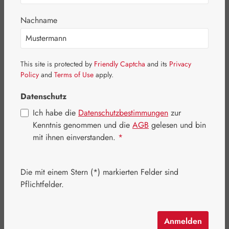
Bildergalerie überspringen
Nachname
This site is protected by
Friendly Captcha
and its
Privacy
Policy
and
Terms of Use
apply.
Datenschutz
Ich habe die
Datenschutzbestimmungen
zur
Kenntnis genommen und die
AGB
gelesen und bin
mit ihnen einverstanden.
*
Die mit einem Stern (*) markierten Felder sind
Regulärer Preis:
133,70 €
Pflichtfelder.
Inhalt:
0.214 Kilogramm
(624,77 € / 1 Kilogramm)
Preise inkl. MwSt. zzgl. Versandkosten
Anmelden