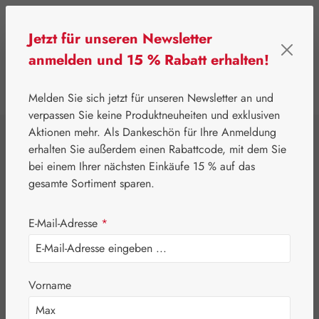
Zum Hauptinhalt springen
Jetzt für unseren Newsletter
anmelden und 15 % Rabatt erhalten!
0
Werkzeugleiste anzeigen
Du hast 0 Produkte
Melden Sie sich jetzt für unseren Newsletter an und
verpassen Sie keine Produktneuheiten und exklusiven
Aktionen mehr. Als Dankeschön für Ihre Anmeldung
⌂
Gall Pharma
Aminosäuren
erhalten Sie außerdem einen Rabattcode, mit dem Sie
Methionin 500 mg
bei einem Ihrer nächsten Einkäufe 15 % auf das
gesamte Sortiment sparen.
GPH Kapseln
E-Mail-Adresse
*
Vorname