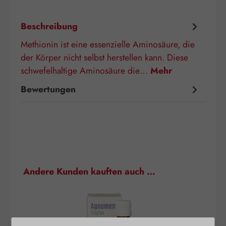
Beschreibung
Methionin ist eine essenzielle Aminosäure, die
der Körper nicht selbst herstellen kann. Diese
schwefelhaltige Aminosäure die…
Mehr
Bewertungen
Produktgalerie überspringen
Andere Kunden kauften auch …