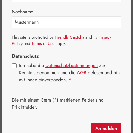
Nachname
Bildergalerie überspringen
This site is protected by
Friendly Captcha
and its
Privacy
Policy
and
Terms of Use
apply.
Datenschutz
Ich habe die
Datenschutzbestimmungen
zur
Kenntnis genommen und die
AGB
gelesen und bin
mit ihnen einverstanden.
*
Die mit einem Stern (*) markierten Felder sind
Pflichtfelder.
Regulärer Preis:
16,90 €
Inhalt:
0.03 Liter
(563,33 € / 1 Liter)
Anmelden
Preise inkl. MwSt. zzgl. Versandkosten