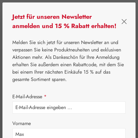
Zum Hauptinhalt springen
Jetzt für unseren Newsletter
anmelden und 15 % Rabatt erhalten!
0
Werkzeugleiste anzeigen
Du hast 0 Produkte
Melden Sie sich jetzt für unseren Newsletter an und
verpassen Sie keine Produktneuheiten und exklusiven
Aktionen mehr. Als Dankeschön für Ihre Anmeldung
⌂
Leitner Lifecare
Blütenessenzen
erhalten Sie außerdem einen Rabattcode, mit dem Sie
Australian Bush Flowers Essences®
bei einem Ihrer nächsten Einkäufe 15 % auf das
Men's Essence
gesamte Sortiment sparen.
Tropfen
E-Mail-Adresse
*
Vorname