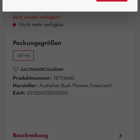
Bald wieder verfügbar!
Nicht mehr verfügbar
auswählen
Packungsgrößen
30 ml
(Diese Option ist zurzeit nicht verfügbar.)
Zum Merkzettel hinzufügen
Produktnummer:
18734642
Hersteller:
Australian Bush Flowers Essences®
EAN:
09326922005000
Beschreibung