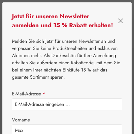
Zum Hauptinhalt springen
Jetzt für unseren Newsletter
anmelden und 15 % Rabatt erhalten!
0
Werkzeugleiste anzeigen
Du hast 0 Produkte
Melden Sie sich jetzt für unseren Newsletter an und
verpassen Sie keine Produktneuheiten und exklusiven
Aktionen mehr. Als Dankeschön für Ihre Anmeldung
⌂
Gall Pharma
Beauty & Pflege
erhalten Sie außerdem einen Rabattcode, mit dem Sie
Melkfett mit
bei einem Ihrer nächsten Einkäufe 15 % auf das
gesamte Sortiment sparen.
Ringelblume
E-Mail-Adresse
*
Vorname