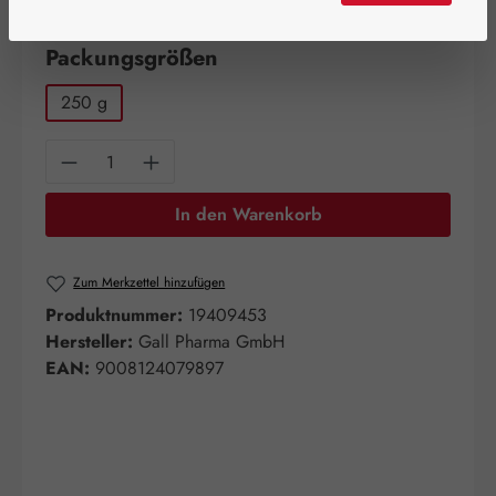
Artikel auf Lager.
auswählen
Packungsgrößen
250 g
Produkt Anzahl: Gib den gewünschten Wert e
In den Warenkorb
Zum Merkzettel hinzufügen
Produktnummer:
19409453
Hersteller:
Gall Pharma GmbH
EAN:
9008124079897