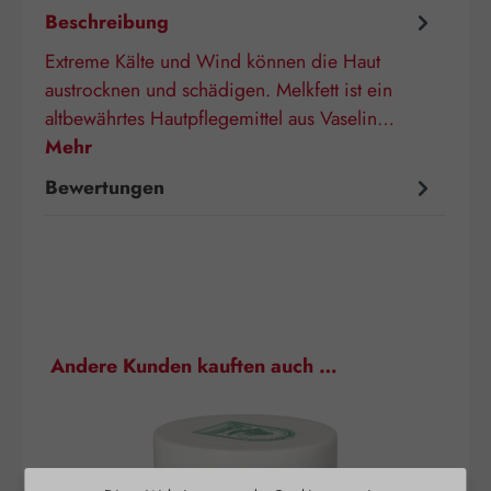
Beschreibung
Extreme Kälte und Wind können die Haut
austrocknen und schädigen. Melkfett ist ein
altbewährtes Hautpflegemittel aus Vaselin…
Mehr
Bewertungen
Produktgalerie überspringen
Andere Kunden kauften auch …