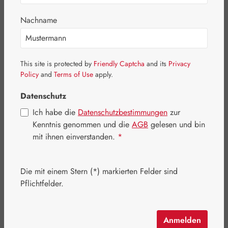
Bildergalerie überspringen
Nachname
This site is protected by
Friendly Captcha
and its
Privacy
Policy
and
Terms of Use
apply.
Datenschutz
Ich habe die
Datenschutzbestimmungen
zur
Kenntnis genommen und die
AGB
gelesen und bin
mit ihnen einverstanden.
*
Die mit einem Stern (*) markierten Felder sind
Regulärer Preis:
11,95 €
Pflichtfelder.
Inhalt:
0.25 Kilogramm
(47,80 € / 1 Kilogramm)
Preise inkl. MwSt. zzgl. Versandkosten
Anmelden