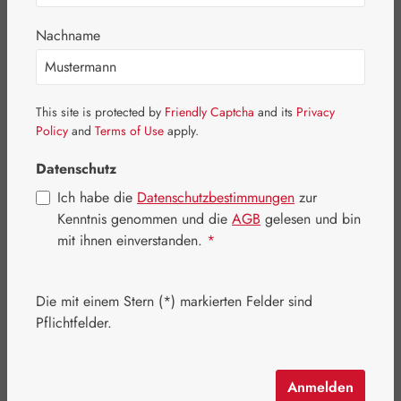
Nachname
This site is protected by
Friendly Captcha
and its
Privacy
Policy
and
Terms of Use
apply.
Datenschutz
Ich habe die
Datenschutzbestimmungen
zur
Kenntnis genommen und die
AGB
gelesen und bin
mit ihnen einverstanden.
*
Regulärer Preis:
52,40 €
Die mit einem Stern (*) markierten Felder sind
Inhalt:
0.05 Liter
(1.048,00 € / 1 Liter)
Pflichtfelder.
Preise inkl. MwSt. zzgl. Versandkosten
Schnell zuschlagen! Es sind nur noch wenige Artikel
Anmelden