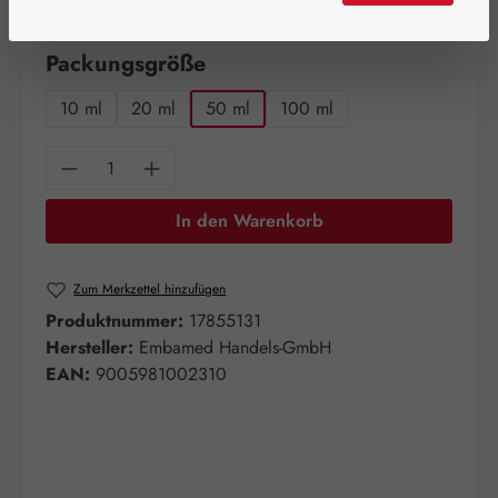
verfügbar!
auswählen
Packungsgröße
10 ml
20 ml
50 ml
100 ml
Produkt Anzahl: Gib den gewünschten Wert e
In den Warenkorb
Zum Merkzettel hinzufügen
Produktnummer:
17855131
Hersteller:
Embamed Handels-GmbH
EAN:
9005981002310