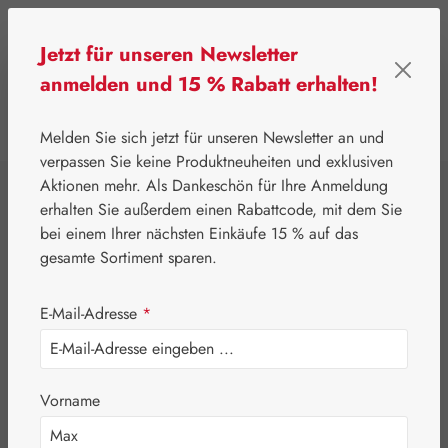
Zum Hauptinhalt springen
Jetzt für unseren Newsletter
anmelden und 15 % Rabatt erhalten!
0
Werkzeugleiste anzeigen
Du hast 0 Produkte
Melden Sie sich jetzt für unseren Newsletter an und
verpassen Sie keine Produktneuheiten und exklusiven
Aktionen mehr. Als Dankeschön für Ihre Anmeldung
⌂
Leitner Lifecare
Aromatherapie
Embamed®
erhalten Sie außerdem einen Rabattcode, mit dem Sie
Melissenöl
bei einem Ihrer nächsten Einkäufe 15 % auf das
gesamte Sortiment sparen.
E-Mail-Adresse
*
Vorname
Bildergalerie überspringen