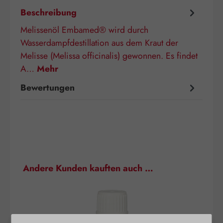
Beschreibung
Melissenöl Embamed® wird durch
Wasserdampfdestillation aus dem Kraut der
Melisse (Melissa officinalis) gewonnen. Es findet
A…
Mehr
Bewertungen
Produktgalerie überspringen
Andere Kunden kauften auch …