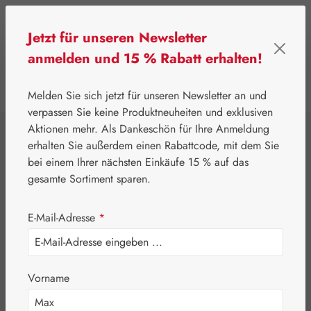
Zum Hauptinhalt springen
Jetzt für unseren Newsletter
anmelden und 15 % Rabatt erhalten!
0
Werkzeugleiste anzeigen
Du hast 0 Produkte
Melden Sie sich jetzt für unseren Newsletter an und
verpassen Sie keine Produktneuheiten und exklusiven
Aktionen mehr. Als Dankeschön für Ihre Anmeldung
⌂
Gall Pharma
Augen
erhalten Sie außerdem einen Rabattcode, mit dem Sie
Lutein / Zeaxanthin
bei einem Ihrer nächsten Einkäufe 15 % auf das
gesamte Sortiment sparen.
GPH Kapseln
E-Mail-Adresse
*
Vorname