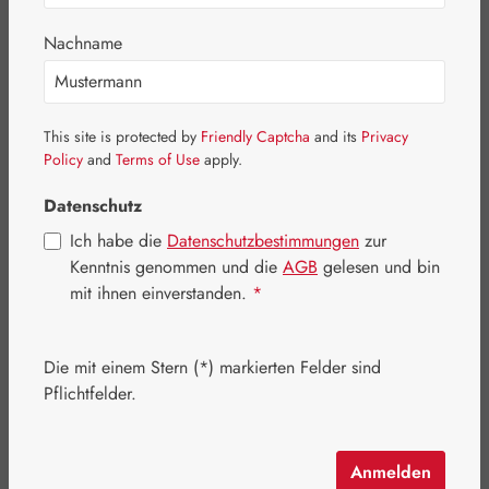
Bildergalerie überspringen
Nachname
This site is protected by
Friendly Captcha
and its
Privacy
Policy
and
Terms of Use
apply.
Datenschutz
Ich habe die
Datenschutzbestimmungen
zur
Kenntnis genommen und die
AGB
gelesen und bin
mit ihnen einverstanden.
*
Die mit einem Stern (*) markierten Felder sind
Regulärer Preis:
30,00 €
Pflichtfelder.
Inhalt:
0.014 Kilogramm
(2.142,86 € / 1 Kilogramm)
Preise inkl. MwSt. zzgl. Versandkosten
Anmelden