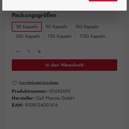
Artikel auf Lager.
auswählen
Packungsgrößen
30 Kapseln
90 Kapseln
180 Kapseln
360 Kapseln
750 Kapseln
1750 Kapseln
Produkt Anzahl: Gib den gewünschten Wert e
In den Warenkorb
Zum Merkzettel hinzufügen
Produktnummer:
00682695
Hersteller:
Gall Pharma GmbH
EAN:
9008124001416