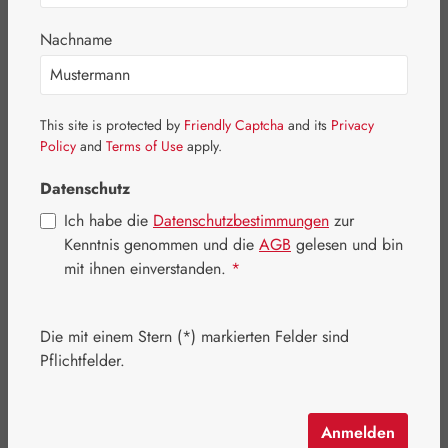
Bildergalerie überspringen
Nachname
This site is protected by
Friendly Captcha
and its
Privacy
Policy
and
Terms of Use
apply.
Datenschutz
Ich habe die
Datenschutzbestimmungen
zur
Kenntnis genommen und die
AGB
gelesen und bin
mit ihnen einverstanden.
*
Die mit einem Stern (*) markierten Felder sind
Regulärer Preis:
23,20 €
Pflichtfelder.
Inhalt:
0.015 Kilogramm
(1.546,67 € / 1 Kilogramm)
Preise inkl. MwSt. zzgl. Versandkosten
Anmelden