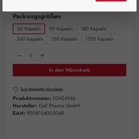
Artikel auf Lager.
auswählen
Packungsgrößen
30 Kapseln
90 Kapseln
180 Kapseln
360 Kapseln
750 Kapseln
1750 Kapseln
Produkt Anzahl: Gib den gewünschten Wert e
In den Warenkorb
Zum Merkzettel hinzufügen
Produktnummer:
02454946
Hersteller:
Gall Pharma GmbH
EAN:
9008124002048