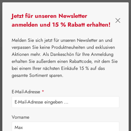
Zum Hauptinhalt springen
Jetzt für unseren Newsletter
anmelden und 15 % Rabatt erhalten!
0
Werkzeugleiste anzeigen
Du hast 0 Produkte
Melden Sie sich jetzt für unseren Newsletter an und
verpassen Sie keine Produktneuheiten und exklusiven
Aktionen mehr. Als Dankeschön für Ihre Anmeldung
⌂
Gall Pharma
Augen
erhalten Sie außerdem einen Rabattcode, mit dem Sie
Lutein 6 mg Plus
bei einem Ihrer nächsten Einkäufe 15 % auf das
gesamte Sortiment sparen.
HE GPH Kapseln
E-Mail-Adresse
*
Vorname