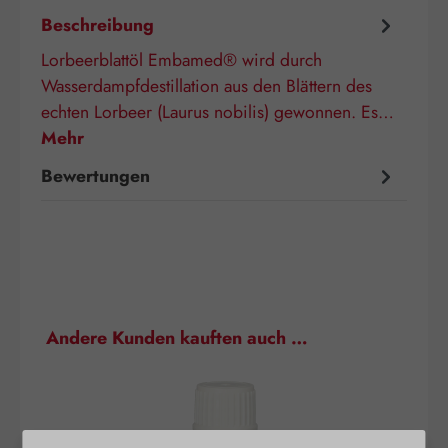
Beschreibung
Lorbeerblattöl Embamed® wird durch
Wasserdampfdestillation aus den Blättern des
echten Lorbeer (Laurus nobilis) gewonnen. Es…
Mehr
Bewertungen
Produktgalerie überspringen
Andere Kunden kauften auch …