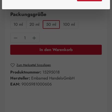
verfügbar!
auswählen
Packungsgröße
10 ml
20 ml
50 ml
100 ml
Produkt Anzahl: Gib den gewünschten Wert e
In den Warenkorb
Zum Merkzettel hinzufügen
Produktnummer:
15295018
Hersteller:
Embamed Handels-GmbH
EAN:
9005981000606