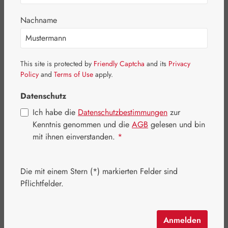
Nachname
This site is protected by
Friendly Captcha
and its
Privacy
Policy
and
Terms of Use
apply.
Datenschutz
Ich habe die
Datenschutzbestimmungen
zur
Kenntnis genommen und die
AGB
gelesen und bin
mit ihnen einverstanden.
*
Regulärer Preis:
52,40 €
Die mit einem Stern (*) markierten Felder sind
Inhalt:
0.05 Liter
(1.048,00 € / 1 Liter)
Pflichtfelder.
Preise inkl. MwSt. zzgl. Versandkosten
Schnell zuschlagen! Es sind nur noch wenige Artikel
Anmelden