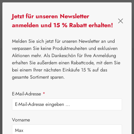
Zum Hauptinhalt springen
Jetzt für unseren Newsletter
anmelden und 15 % Rabatt erhalten!
0
Werkzeugleiste anzeigen
Du hast 0 Produkte
Melden Sie sich jetzt für unseren Newsletter an und
verpassen Sie keine Produktneuheiten und exklusiven
Aktionen mehr. Als Dankeschön für Ihre Anmeldung
⌂
Leitner Lifecare
Aromatherapie
Embamed®
erhalten Sie außerdem einen Rabattcode, mit dem Sie
Lorbeerblattöl
bei einem Ihrer nächsten Einkäufe 15 % auf das
gesamte Sortiment sparen.
E-Mail-Adresse
*
Vorname
Bildergalerie überspringen