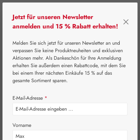
Zum Hauptinhalt springen
Jetzt für unseren Newsletter
anmelden und 15 % Rabatt erhalten!
0
Werkzeugleiste anzeigen
Du hast 0 Produkte
Melden Sie sich jetzt für unseren Newsletter an und
verpassen Sie keine Produktneuheiten und exklusiven
Aktionen mehr. Als Dankeschön für Ihre Anmeldung
⌂
Leitner Lifecare
Blütenessenzen
erhalten Sie außerdem einen Rabattcode, mit dem Sie
Australian Bush Flowers Essences®
bei einem Ihrer nächsten Einkäufe 15 % auf das
Lichtfrequenz
gesamte Sortiment sparen.
Essences
E-Mail-Adresse
*
Madagascar
Vorname
Essence