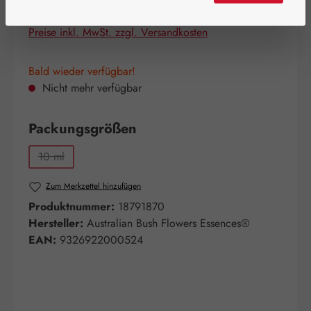
Inhalt:
0.01 Liter
(2.990,00 € / 1 Liter)
Preise inkl. MwSt. zzgl. Versandkosten
Bald wieder verfügbar!
Nicht mehr verfügbar
auswählen
Packungsgrößen
10 ml
(Diese Option ist zurzeit nicht verfügbar.)
Zum Merkzettel hinzufügen
Produktnummer:
18791870
Hersteller:
Australian Bush Flowers Essences®
EAN:
9326922000524