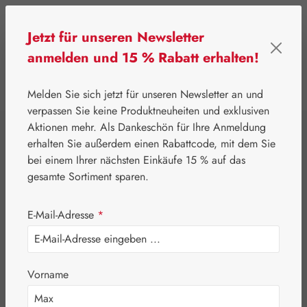
Zum Hauptinhalt springen
Jetzt für unseren Newsletter
anmelden und 15 % Rabatt erhalten!
0
Werkzeugleiste anzeigen
Du hast 0 Produkte
Melden Sie sich jetzt für unseren Newsletter an und
verpassen Sie keine Produktneuheiten und exklusiven
Aktionen mehr. Als Dankeschön für Ihre Anmeldung
⌂
Leitner Lifecare
Blütenessenzen
erhalten Sie außerdem einen Rabattcode, mit dem Sie
Australian Bush Flowers Essences®
bei einem Ihrer nächsten Einkäufe 15 % auf das
Lichtfrequenz
gesamte Sortiment sparen.
Essences Lake
E-Mail-Adresse
*
Baikal Essence
Vorname