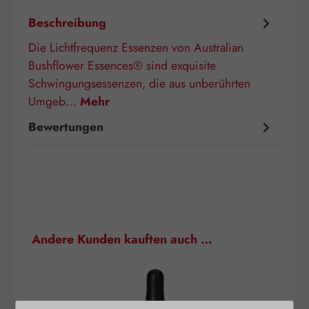
Beschreibung
Die Lichtfrequenz Essenzen von Australian
Bushflower Essences® sind exquisite
Schwingungsessenzen, die aus unberührten
Umgeb…
Mehr
Bewertungen
Produktgalerie überspringen
Andere Kunden kauften auch …