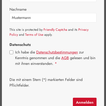
Nachname
Bildergalerie überspringen
This site is protected by
Friendly Captcha
and its
Privacy
Policy
and
Terms of Use
apply.
Datenschutz
Ich habe die
Datenschutzbestimmungen
zur
Kenntnis genommen und die
AGB
gelesen und bin
mit ihnen einverstanden.
*
Die mit einem Stern (*) markierten Felder sind
Pflichtfelder.
Anmelden
Regulärer Preis:
29,90 €