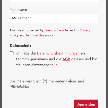
Nachname
Bildergalerie überspringen
This site is protected by
Friendly Captcha
and its
Privacy
Policy
and
Terms of Use
apply.
Datenschutz
Ich habe die
Datenschutzbestimmungen
zur
Kenntnis genommen und die
AGB
gelesen und bin
mit ihnen einverstanden.
*
Die mit einem Stern (*) markierten Felder sind
Pflichtfelder.
Regulärer Preis:
41,60 €
Inhalt:
0.03 Kilogramm
(1.386,67 € / 1 Kilogramm)
Anmelden
Preise inkl. MwSt. zzgl. Versandkosten