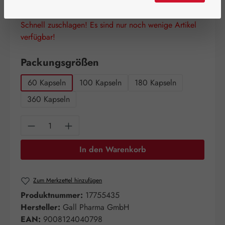
Schnell zuschlagen! Es sind nur noch wenige Artikel
verfügbar!
auswählen
Packungsgrößen
60 Kapseln
100 Kapseln
180 Kapseln
360 Kapseln
Produkt Anzahl: Gib den gewünschten Wert e
In den Warenkorb
Zum Merkzettel hinzufügen
Produktnummer:
17755435
Hersteller:
Gall Pharma GmbH
EAN:
9008124040798