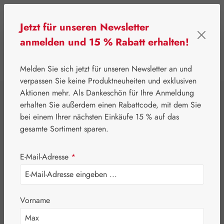
Zum Hauptinhalt springen
Jetzt für unseren Newsletter
anmelden und 15 % Rabatt erhalten!
0
Werkzeugleiste anzeigen
Du hast 0 Produkte
Melden Sie sich jetzt für unseren Newsletter an und
verpassen Sie keine Produktneuheiten und exklusiven
Aktionen mehr. Als Dankeschön für Ihre Anmeldung
⌂
Gall Pharma
Aminosäuren
erhalten Sie außerdem einen Rabattcode, mit dem Sie
Leucin / Isoleucin
bei einem Ihrer nächsten Einkäufe 15 % auf das
gesamte Sortiment sparen.
/ Valin 3:1:1 GPH
E-Mail-Adresse
*
Kapseln
Vorname