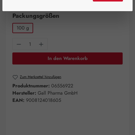
Artikel auf Lager.
auswählen
Packungsgrößen
100 g
Produkt Anzahl: Gib den gewünschten Wert e
In den Warenkorb
Zum Merkzettel hinzufügen
Produktnummer:
06556922
Hersteller:
Gall Pharma GmbH
EAN:
9008124018605