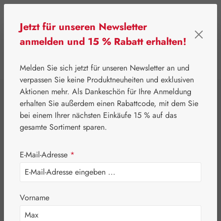
Zum Hauptinhalt springen
Jetzt für unseren Newsletter
anmelden und 15 % Rabatt erhalten!
0
Werkzeugleiste anzeigen
Du hast 0 Produkte
Melden Sie sich jetzt für unseren Newsletter an und
verpassen Sie keine Produktneuheiten und exklusiven
Aktionen mehr. Als Dankeschön für Ihre Anmeldung
⌂
Gall Pharma
Fit-Linie
erhalten Sie außerdem einen Rabattcode, mit dem Sie
Leber-Galle-Fit
bei einem Ihrer nächsten Einkäufe 15 % auf das
gesamte Sortiment sparen.
Pulver
E-Mail-Adresse
*
Vorname