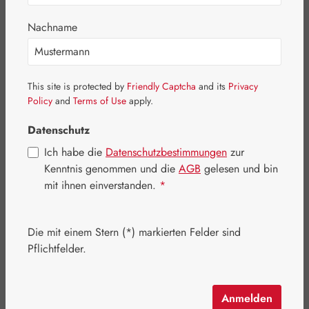
Bildergalerie überspringen
Nachname
This site is protected by
Friendly Captcha
and its
Privacy
Policy
and
Terms of Use
apply.
Datenschutz
Ich habe die
Datenschutzbestimmungen
zur
Kenntnis genommen und die
AGB
gelesen und bin
mit ihnen einverstanden.
*
Die mit einem Stern (*) markierten Felder sind
Regulärer Preis:
61,40 €
Pflichtfelder.
Inhalt:
0.1 Kilogramm
(614,00 € / 1 Kilogramm)
Preise inkl. MwSt. zzgl. Versandkosten
Anmelden