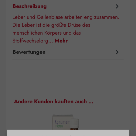
Beschreibung
Leber und Gallenblase arbeiten eng zusammen.
Die Leber ist die größte Drüse des
menschlichen Körpers und das
Stoffwechselorg…
Mehr
Bewertungen
Produktgalerie überspringen
Andere Kunden kauften auch …