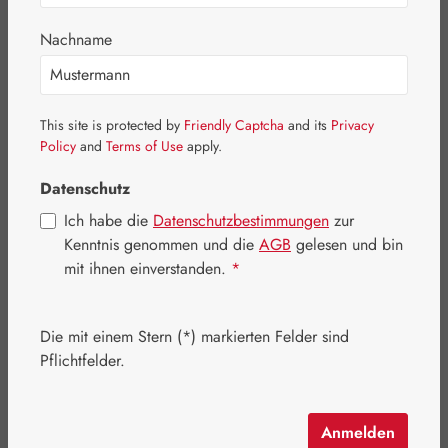
Nachname
Bildergalerie überspringen
This site is protected by
Friendly Captcha
and its
Privacy
Policy
and
Terms of Use
apply.
Datenschutz
Ich habe die
Datenschutzbestimmungen
zur
Kenntnis genommen und die
AGB
gelesen und bin
mit ihnen einverstanden.
*
Die mit einem Stern (*) markierten Felder sind
Pflichtfelder.
Regulärer Preis:
16,00 €
Anmelden