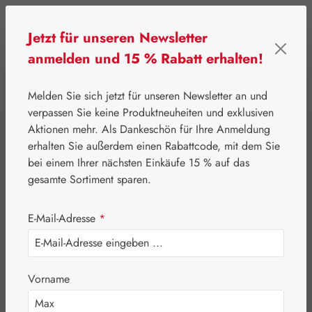
Zum Hauptinhalt springen
Jetzt für unseren Newsletter
anmelden und 15 % Rabatt erhalten!
0
Werkzeugleiste anzeigen
Du hast 0 Produkte
Melden Sie sich jetzt für unseren Newsletter an und
verpassen Sie keine Produktneuheiten und exklusiven
Aktionen mehr. Als Dankeschön für Ihre Anmeldung
⌂
Handelswaren
Erotik & Hygiene
erhalten Sie außerdem einen Rabattcode, mit dem Sie
Lactamousse®
bei einem Ihrer nächsten Einkäufe 15 % auf das
gesamte Sortiment sparen.
Fresh
E-Mail-Adresse
*
Waschschaum
Vorname