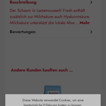
Beschreibung
Der Schaum in Lactamousse® Fresh enthält
zusätzlich zur Milchsäure auch Hyaluronsäure.
Milchsäure unterstützt die lokale Abw…
Mehr
Bewertungen
Produktgalerie überspringen
Andere Kunden kauften auch …
Diese Website verwendet Cookies, um eine
bestmögliche Erfahrung bieten zu können.