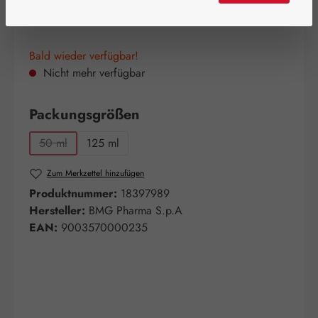
Inhalt:
0.05 Liter
(320,00 € / 1 Liter)
Preise inkl. MwSt. zzgl. Versandkosten
Bald wieder verfügbar!
Nicht mehr verfügbar
auswählen
Packungsgrößen
50 ml
125 ml
(Diese Option ist zurzeit nicht verfügbar.)
Zum Merkzettel hinzufügen
Produktnummer:
18397989
Hersteller:
BMG Pharma S.p.A
EAN:
9003570000235