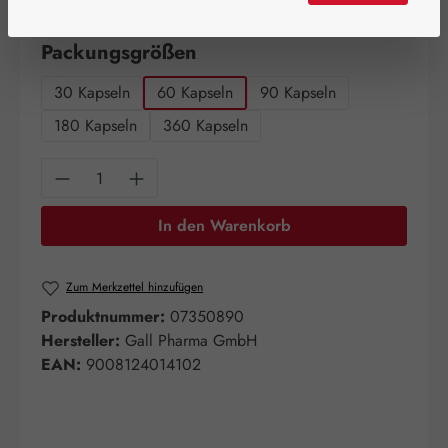
Artikel auf Lager.
auswählen
Packungsgrößen
30 Kapseln
60 Kapseln
90 Kapseln
180 Kapseln
360 Kapseln
Produkt Anzahl: Gib den gewünschten Wert e
In den Warenkorb
Zum Merkzettel hinzufügen
Produktnummer:
07350890
Hersteller:
Gall Pharma GmbH
EAN:
9008124014102