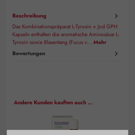
Beschreibung
Das Kombinationspräparat L-Tyrosin + Jod GPH
Kapseln enthalten die aromatische Aminosäue L-
Tyrosin sowie Blasentang (Fucus v…
Mehr
Bewertungen
Produktgalerie überspringen
Andere Kunden kauften auch …