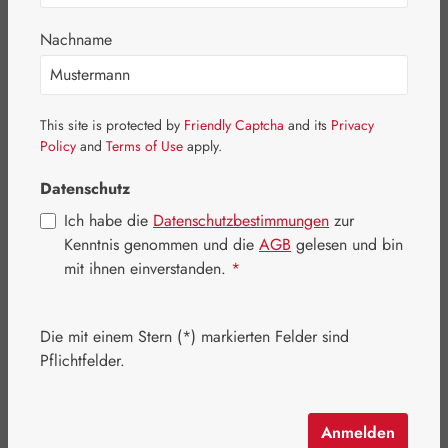
Bildergalerie überspringen
Nachname
This site is protected by
Friendly Captcha
and its
Privacy
Policy
and
Terms of Use
apply.
Datenschutz
Ich habe die
Datenschutzbestimmungen
zur
Kenntnis genommen und die
AGB
gelesen und bin
mit ihnen einverstanden.
*
Die mit einem Stern (*) markierten Felder sind
Regulärer Preis:
34,00 €
Pflichtfelder.
Inhalt:
0.023 Kilogramm
(1.478,26 € / 1 Kilogramm)
Preise inkl. MwSt. zzgl. Versandkosten
Anmelden