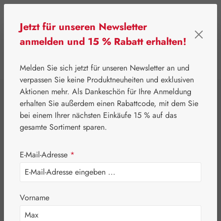
Zum Hauptinhalt springen
Jetzt für unseren Newsletter
anmelden und 15 % Rabatt erhalten!
0
Werkzeugleiste anzeigen
Du hast 0 Produkte
Melden Sie sich jetzt für unseren Newsletter an und
verpassen Sie keine Produktneuheiten und exklusiven
Aktionen mehr. Als Dankeschön für Ihre Anmeldung
⌂
Gall Pharma
Aminosäuren
erhalten Sie außerdem einen Rabattcode, mit dem Sie
L-Tyrosin + Jod
bei einem Ihrer nächsten Einkäufe 15 % auf das
gesamte Sortiment sparen.
GPH Kapseln
E-Mail-Adresse
*
Vorname