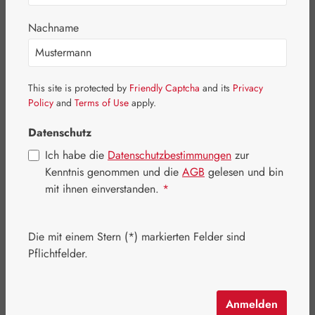
Bildergalerie überspringen
Nachname
This site is protected by
Friendly Captcha
and its
Privacy
Policy
and
Terms of Use
apply.
Datenschutz
Ich habe die
Datenschutzbestimmungen
zur
Kenntnis genommen und die
AGB
gelesen und bin
mit ihnen einverstanden.
*
Die mit einem Stern (*) markierten Felder sind
Regulärer Preis:
173,80 €
Pflichtfelder.
Inhalt:
0.483 Kilogramm
(359,83 € / 1 Kilogramm)
Preise inkl. MwSt. zzgl. Versandkosten
Anmelden