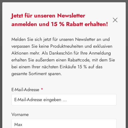
Zum Hauptinhalt springen
Jetzt für unseren Newsletter
anmelden und 15 % Rabatt erhalten!
0
Werkzeugleiste anzeigen
Du hast 0 Produkte
Melden Sie sich jetzt für unseren Newsletter an und
verpassen Sie keine Produktneuheiten und exklusiven
Aktionen mehr. Als Dankeschön für Ihre Anmeldung
⌂
Gall Pharma
Aminosäuren
erhalten Sie außerdem einen Rabattcode, mit dem Sie
L-Tyrosin 500 mg
bei einem Ihrer nächsten Einkäufe 15 % auf das
gesamte Sortiment sparen.
GPH Kapseln
E-Mail-Adresse
*
Vorname