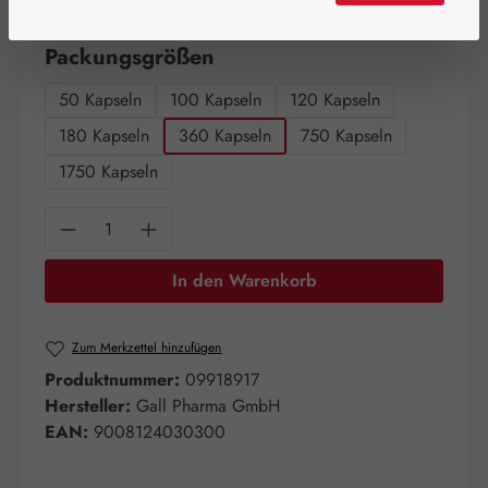
Artikel auf Lager.
auswählen
Packungsgrößen
50 Kapseln
100 Kapseln
120 Kapseln
180 Kapseln
360 Kapseln
750 Kapseln
1750 Kapseln
Produkt Anzahl: Gib den gewünschten Wert e
In den Warenkorb
Zum Merkzettel hinzufügen
Produktnummer:
09918917
Hersteller:
Gall Pharma GmbH
EAN:
9008124030300