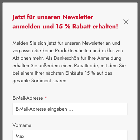
Zum Hauptinhalt springen
Jetzt für unseren Newsletter
anmelden und 15 % Rabatt erhalten!
0
Werkzeugleiste anzeigen
Du hast 0 Produkte
Melden Sie sich jetzt für unseren Newsletter an und
verpassen Sie keine Produktneuheiten und exklusiven
Aktionen mehr. Als Dankeschön für Ihre Anmeldung
⌂
Gall Pharma
Aminosäuren
erhalten Sie außerdem einen Rabattcode, mit dem Sie
L-Tyrosin 500 mg
bei einem Ihrer nächsten Einkäufe 15 % auf das
gesamte Sortiment sparen.
GPH Kapseln
E-Mail-Adresse
*
Vorname