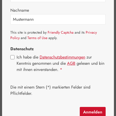
Bildergalerie überspringen
Nachname
This site is protected by
Friendly Captcha
and its
Privacy
Policy
and
Terms of Use
apply.
Datenschutz
Ich habe die
Datenschutzbestimmungen
zur
Kenntnis genommen und die
AGB
gelesen und bin
mit ihnen einverstanden.
*
Die mit einem Stern (*) markierten Felder sind
Regulärer Preis:
96,90 €
Pflichtfelder.
Inhalt:
0.166 Kilogramm
(583,73 € / 1 Kilogramm)
Preise inkl. MwSt. zzgl. Versandkosten
Anmelden