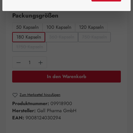
Artikel auf Lager.
auswählen
Packungsgrößen
50 Kapseln
100 Kapseln
120 Kapseln
180 Kapseln
360 Kapseln
750 Kapseln
(Diese Option ist zurzeit nicht verfügbar.)
(Diese Option ist zurze
1750 Kapseln
(Diese Option ist zurzeit nicht verfügbar.)
Produkt Anzahl: Gib den gewünschten Wert e
In den Warenkorb
Zum Merkzettel hinzufügen
Produktnummer:
09918900
Hersteller:
Gall Pharma GmbH
EAN:
9008124030294