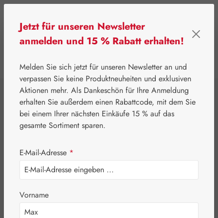
Zum Hauptinhalt springen
Jetzt für unseren Newsletter
anmelden und 15 % Rabatt erhalten!
0
Werkzeugleiste anzeigen
Du hast 0 Produkte
Melden Sie sich jetzt für unseren Newsletter an und
verpassen Sie keine Produktneuheiten und exklusiven
Aktionen mehr. Als Dankeschön für Ihre Anmeldung
⌂
Gall Pharma
Aminosäuren
erhalten Sie außerdem einen Rabattcode, mit dem Sie
L-Tryptophan 250
bei einem Ihrer nächsten Einkäufe 15 % auf das
gesamte Sortiment sparen.
mg GPH Kapseln
E-Mail-Adresse
*
Vorname