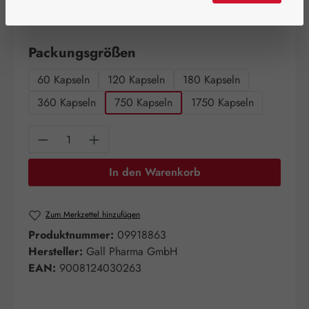
Schnell zuschlagen! Es sind nur noch wenige Artikel
verfügbar!
auswählen
Packungsgrößen
60 Kapseln
120 Kapseln
180 Kapseln
360 Kapseln
750 Kapseln
1750 Kapseln
Produkt Anzahl: Gib den gewünschten Wert e
In den Warenkorb
Zum Merkzettel hinzufügen
Produktnummer:
09918863
Hersteller:
Gall Pharma GmbH
EAN:
9008124030263