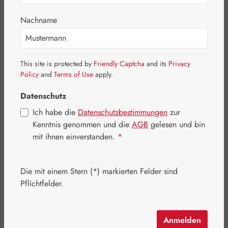
Bildergalerie überspringen
Nachname
This site is protected by
Friendly Captcha
and its
Privacy
Policy
and
Terms of Use
apply.
Datenschutz
Ich habe die
Datenschutzbestimmungen
zur
Kenntnis genommen und die
AGB
gelesen und bin
mit ihnen einverstanden.
*
Die mit einem Stern (*) markierten Felder sind
Regulärer Preis:
219,00 €
Pflichtfelder.
Inhalt:
219 Kilogramm
(1,00 € / 1 Kilogramm)
Preise inkl. MwSt. zzgl. Versandkosten
Anmelden