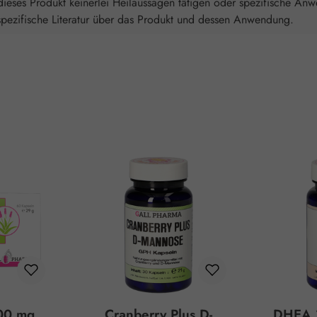
ieses Produkt keinerlei Heilaussagen tätigen oder spezifische An
spezifische Literatur über das Produkt und dessen Anwendung.
00 mg
Cranberry Plus D-
DHEA 