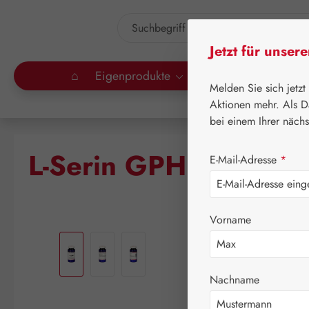
um Hauptinhalt springen
Zur Suche springen
Jetzt für unser
⌂
Eigenprodukte
Gall Pharma
Lei
Melden Sie sich jetzt
Aktionen mehr. Als D
bei einem Ihrer näch
L-Serin GPH Pulver
E-Mail-Adresse
*
Vorname
Bildergalerie überspringen
Nachname