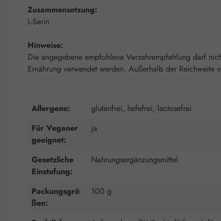
Zusammensetzung:
L-Serin
Hinweise:
Die angegebene empfohlene Verzehrempfehlung darf nicht 
Ernährung verwendet werden. Außerhalb der Reichweite von
Allergene:
glutenfrei, hefefrei, lactosefrei
Für Veganer
ja
geeignet:
Gesetzliche
Nahrungsergänzungsmittel
Einstufung:
Packungsgrö
100 g
ßen: