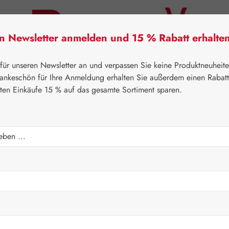
en Newsletter anmelden und 15 % Rabatt erhalte
tner Lifecare
Pater Severin Naturprodukte
Handels
 für unseren Newsletter an und verpassen Sie keine Produktneuheit
ankeschön für Ihre Anmeldung erhalten Sie außerdem einen Rabat
sten Einkäufe 15 % auf das gesamte Sortiment sparen.
⌂
Gall Pharma
Aminosäuren
Regulärer Prei
134,60
Inhalt:
0.1 Kilo
Preise inkl. M