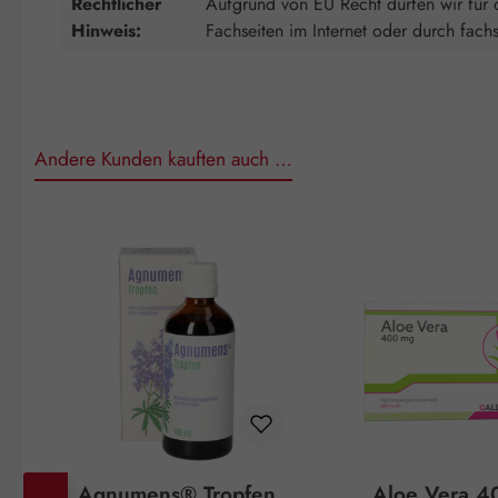
Rechtlicher
Aufgrund von EU Recht dürfen wir für d
Hinweis:
Fachseiten im Internet oder durch fach
Andere Kunden kauften auch …
Produktgalerie überspringen
Agnumens® Tropfen
Aloe Vera 4