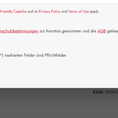
Artikel auf La
Friendly Captcha
and its
Privacy Policy
and
Terms of Use
apply.
Packungs
100 g
nschutzbestimmungen
zur Kenntnis genommen und die
AGB
gelese
Produkt 
) markierten Felder sind Pflichtfelder.
Zum Merkzett
Produktnum
Hersteller:
G
EAN:
90081