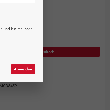
ger.
auswählen
größen
n und bin mit ihnen
Anzahl: Gib den gewünschten Wert ein oder 
In den Warenkorb
el hinzufügen
Anmelden
mer:
01003905
all Pharma GmbH
24006459