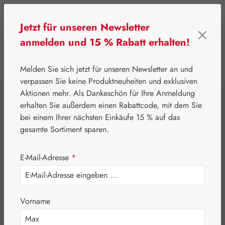
Zum Hauptinhalt springen
Jetzt für unseren Newsletter
anmelden und 15 % Rabatt erhalten!
0
Werkzeugleiste anzeigen
Du hast 0 Produkte
Melden Sie sich jetzt für unseren Newsletter an und
verpassen Sie keine Produktneuheiten und exklusiven
Aktionen mehr. Als Dankeschön für Ihre Anmeldung
⌂
Gall Pharma
Aminosäuren
erhalten Sie außerdem einen Rabattcode, mit dem Sie
L-Phenylalanin 500
bei einem Ihrer nächsten Einkäufe 15 % auf das
gesamte Sortiment sparen.
mg GPH Kapseln
E-Mail-Adresse
*
Vorname