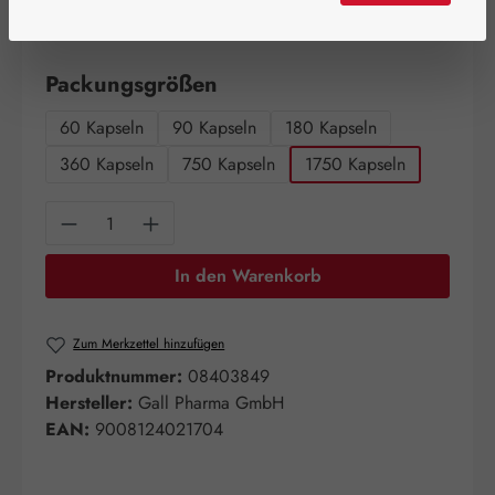
Schnell zuschlagen! Es sind nur noch wenige Artikel
verfügbar!
auswählen
Packungsgrößen
60 Kapseln
90 Kapseln
180 Kapseln
360 Kapseln
750 Kapseln
1750 Kapseln
Produkt Anzahl: Gib den gewünschten Wert e
In den Warenkorb
Zum Merkzettel hinzufügen
Produktnummer:
08403849
Hersteller:
Gall Pharma GmbH
EAN:
9008124021704