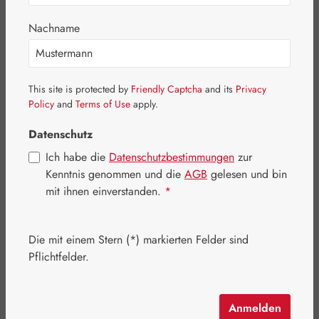
Bildergalerie überspringen
Nachname
This site is protected by
Friendly Captcha
and its
Privacy
Policy
and
Terms of Use
apply.
Datenschutz
Ich habe die
Datenschutzbestimmungen
zur
Kenntnis genommen und die
AGB
gelesen und bin
mit ihnen einverstanden.
*
Die mit einem Stern (*) markierten Felder sind
Regulärer Preis:
1.046,80 €
Pflichtfelder.
Inhalt:
1.041 Kilogramm
(1.005,57 € / 1 Kilogramm)
Preise inkl. MwSt. zzgl. Versandkosten
Anmelden