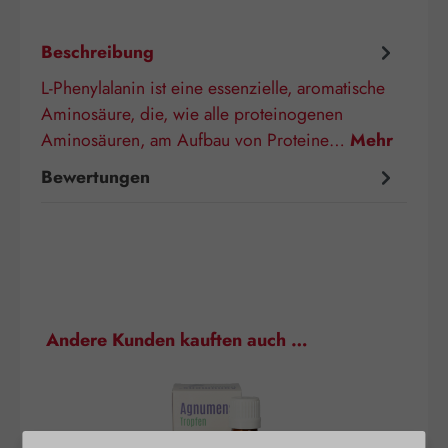
Beschreibung
L-Phenylalanin ist eine essenzielle, aromatische
Aminosäure, die, wie alle proteinogenen
Aminosäuren, am Aufbau von Proteine…
Mehr
Bewertungen
Produktgalerie überspringen
Andere Kunden kauften auch …