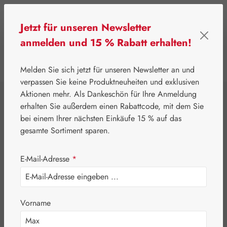
Zum Hauptinhalt springen
Jetzt für unseren Newsletter
anmelden und 15 % Rabatt erhalten!
0
Werkzeugleiste anzeigen
Du hast 0 Produkte
Melden Sie sich jetzt für unseren Newsletter an und
verpassen Sie keine Produktneuheiten und exklusiven
Aktionen mehr. Als Dankeschön für Ihre Anmeldung
⌂
Gall Pharma
Aminosäuren
erhalten Sie außerdem einen Rabattcode, mit dem Sie
L-Phenylalanin 500
bei einem Ihrer nächsten Einkäufe 15 % auf das
gesamte Sortiment sparen.
mg GPH Kapseln
E-Mail-Adresse
*
Vorname