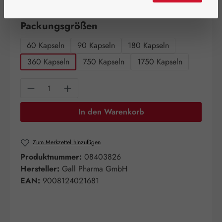
Artikel auf Lager.
auswählen
Packungsgrößen
60 Kapseln
90 Kapseln
180 Kapseln
360 Kapseln
750 Kapseln
1750 Kapseln
Produkt Anzahl: Gib den gewünschten Wert e
In den Warenkorb
Zum Merkzettel hinzufügen
Produktnummer:
08403826
Hersteller:
Gall Pharma GmbH
EAN:
9008124021681