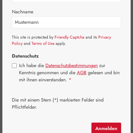
Bildergalerie überspringen
Nachname
This site is protected by
Friendly Captcha
and its
Privacy
Policy
and
Terms of Use
apply.
Datenschutz
Ich habe die
Datenschutzbestimmungen
zur
Kenntnis genommen und die
AGB
gelesen und bin
mit ihnen einverstanden.
*
Die mit einem Stern (*) markierten Felder sind
Regulärer Preis:
251,70 €
Pflichtfelder.
Inhalt:
0.219 Kilogramm
(1.149,32 € / 1 Kilogramm)
Preise inkl. MwSt. zzgl. Versandkosten
Anmelden