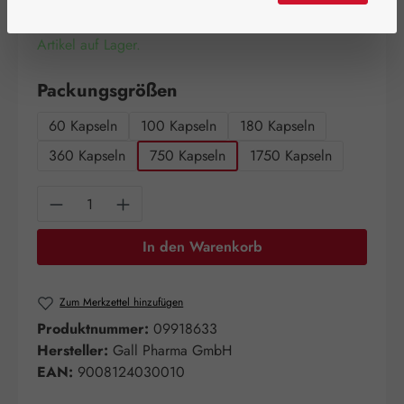
Artikel auf Lager.
auswählen
Packungsgrößen
60 Kapseln
100 Kapseln
180 Kapseln
360 Kapseln
750 Kapseln
1750 Kapseln
Produkt Anzahl: Gib den gewünschten Wert e
In den Warenkorb
Zum Merkzettel hinzufügen
Produktnummer:
09918633
Hersteller:
Gall Pharma GmbH
EAN:
9008124030010