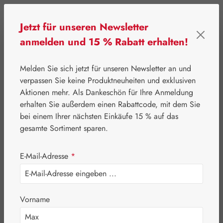
Zum Hauptinhalt springen
Jetzt für unseren Newsletter
anmelden und 15 % Rabatt erhalten!
0
Werkzeugleiste anzeigen
Du hast 0 Produkte
Melden Sie sich jetzt für unseren Newsletter an und
verpassen Sie keine Produktneuheiten und exklusiven
Aktionen mehr. Als Dankeschön für Ihre Anmeldung
⌂
Gall Pharma
Aminosäuren
erhalten Sie außerdem einen Rabattcode, mit dem Sie
L-Ornithin / L-
bei einem Ihrer nächsten Einkäufe 15 % auf das
gesamte Sortiment sparen.
Tryptophan 1:1
E-Mail-Adresse
*
GPH Kapseln
Vorname