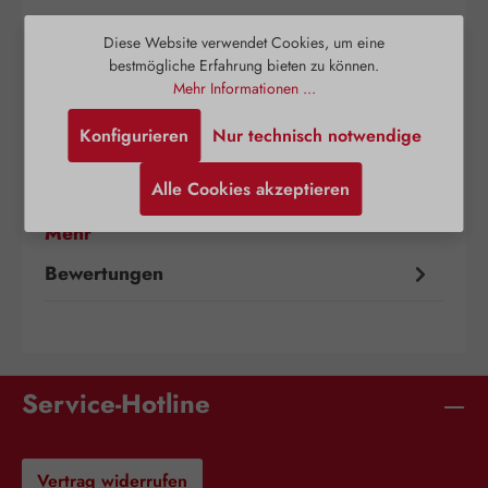
Diese Website verwendet Cookies, um eine
bestmögliche Erfahrung bieten zu können.
Mehr Informationen ...
Beschreibung
Konfigurieren
Nur technisch notwendige
L-Ornithin / L-Tryptophan 1:1 GPH Kapseln
kombinieren die bedeutenden Eigenschaften
Alle Cookies akzeptieren
zweier Aminosäuren, die eine wichtige Ro…
Mehr
Bewertungen
Service-Hotline
Vertrag widerrufen