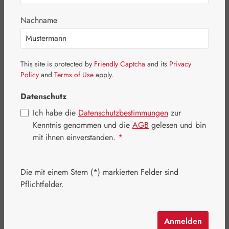
Nachname
Bildergalerie überspringen
This site is protected by
Friendly Captcha
and its
Privacy
Policy
and
Terms of Use
apply.
Datenschutz
Ich habe die
Datenschutzbestimmungen
zur
Kenntnis genommen und die
AGB
gelesen und bin
mit ihnen einverstanden.
*
Die mit einem Stern (*) markierten Felder sind
Pflichtfelder.
Regulärer Preis:
349,00 €
Inhalt:
0.347 Kilogramm
(1.005,76 € / 1 Kilogramm)
Anmelden
Preise inkl. MwSt. zzgl. Versandkosten