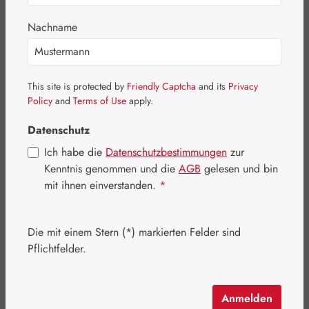
Nachname
Bildergalerie überspringen
This site is protected by
Friendly Captcha
and its
Privacy
Policy
and
Terms of Use
apply.
Datenschutz
Ich habe die
Datenschutzbestimmungen
zur
Kenntnis genommen und die
AGB
gelesen und bin
mit ihnen einverstanden.
*
Die mit einem Stern (*) markierten Felder sind
Pflichtfelder.
Regulärer Preis:
64,10 €
Inhalt:
0.046 Kilogramm
(1.393,48 € / 1 Kilogramm)
Anmelden
Preise inkl. MwSt. zzgl. Versandkosten