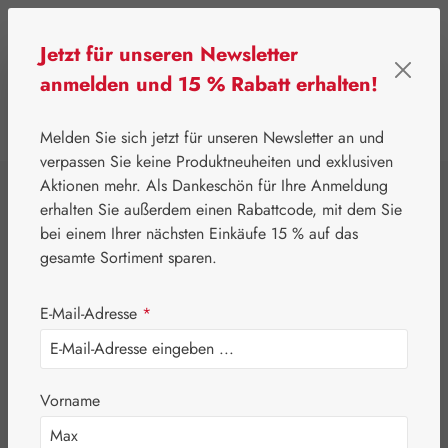
Zum Hauptinhalt springen
Jetzt für unseren Newsletter
anmelden und 15 % Rabatt erhalten!
0
Werkzeugleiste anzeigen
Du hast 0 Produkte
Melden Sie sich jetzt für unseren Newsletter an und
verpassen Sie keine Produktneuheiten und exklusiven
Aktionen mehr. Als Dankeschön für Ihre Anmeldung
⌂
Gall Pharma
Aminosäuren
erhalten Sie außerdem einen Rabattcode, mit dem Sie
L-Ornithin / L-
bei einem Ihrer nächsten Einkäufe 15 % auf das
gesamte Sortiment sparen.
Tryptophan 1:1
E-Mail-Adresse
*
GPH Kapseln
Vorname