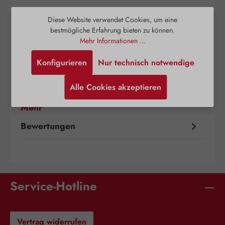
Diese Website verwendet Cookies, um eine
bestmögliche Erfahrung bieten zu können.
Mehr Informationen ...
Beschreibung
Konfigurieren
Nur technisch notwendige
L-Ornithin / L-Tryptophan 1:1 GPH Kapseln
kombinieren die bedeutenden Eigenschaften
Alle Cookies akzeptieren
zweier Aminosäuren, die eine wichtige Ro…
Mehr
Bewertungen
Service-Hotline
Vertrag widerrufen