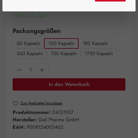
Artikel auf Lager.
auswählen
Packungsgrößen
60 Kapseln
100 Kapseln
180 Kapseln
360 Kapseln
750 Kapseln
1750 Kapseln
Produkt Anzahl: Gib den gewünschten Wert e
In den Warenkorb
Zum Merkzettel hinzufügen
Produktnummer:
04131957
Hersteller:
Gall Pharma GmbH
EAN:
9008124003465