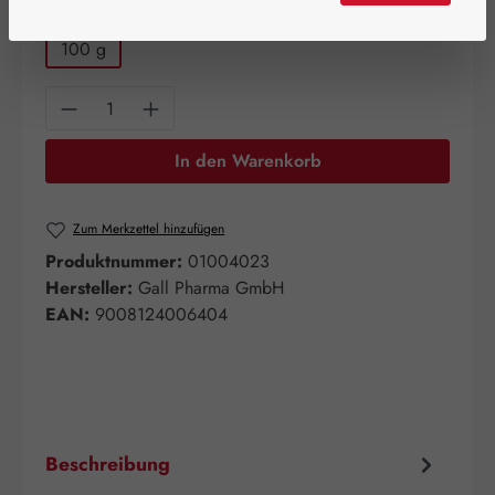
auswählen
Packungsgrößen
100 g
Produkt Anzahl: Gib den gewünschten Wert e
In den Warenkorb
Zum Merkzettel hinzufügen
Produktnummer:
01004023
Hersteller:
Gall Pharma GmbH
EAN:
9008124006404
Beschreibung