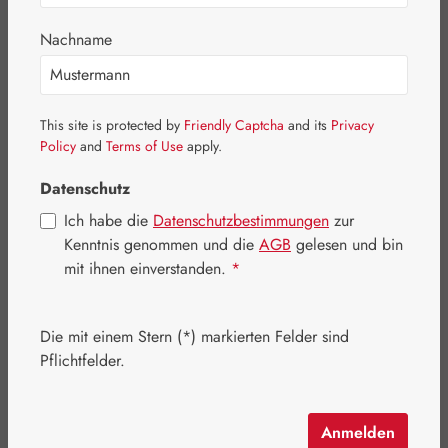
Nachname
This site is protected by
Friendly Captcha
and its
Privacy
Policy
and
Terms of Use
apply.
Datenschutz
Ich habe die
Datenschutzbestimmungen
zur
Kenntnis genommen und die
AGB
gelesen und bin
mit ihnen einverstanden.
*
Regulärer Preis:
26,40 €
Inhalt:
0.1 Kilogramm
(264,00 € / 1 Kilogramm)
Die mit einem Stern (*) markierten Felder sind
Preise inkl. MwSt. zzgl. Versandkosten
Pflichtfelder.
Artikel auf Lager.
Anmelden