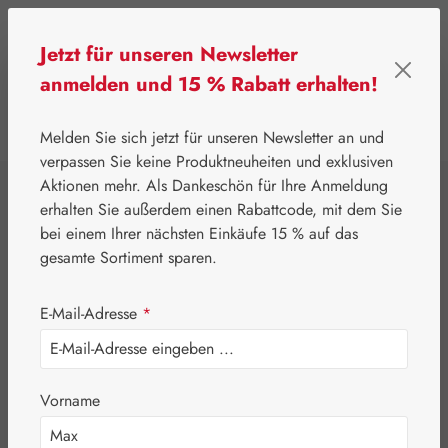
Zum Hauptinhalt springen
Jetzt für unseren Newsletter
anmelden und 15 % Rabatt erhalten!
0
Werkzeugleiste anzeigen
Du hast 0 Produkte
Melden Sie sich jetzt für unseren Newsletter an und
verpassen Sie keine Produktneuheiten und exklusiven
Aktionen mehr. Als Dankeschön für Ihre Anmeldung
⌂
Gall Pharma
Aminosäuren
erhalten Sie außerdem einen Rabattcode, mit dem Sie
L-Lysin GPH Pulver
bei einem Ihrer nächsten Einkäufe 15 % auf das
gesamte Sortiment sparen.
E-Mail-Adresse
*
Vorname
Bildergalerie überspringen