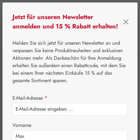
Zum Hauptinhalt springen
Jetzt für unseren Newsletter
anmelden und 15 % Rabatt erhalten!
0
Werkzeugleiste anzeigen
Du hast 0 Produkte
Melden Sie sich jetzt für unseren Newsletter an und
verpassen Sie keine Produktneuheiten und exklusiven
Aktionen mehr. Als Dankeschön für Ihre Anmeldung
⌂
Gall Pharma
Aminosäuren
erhalten Sie außerdem einen Rabattcode, mit dem Sie
L-Glutamin 500 mg
bei einem Ihrer nächsten Einkäufe 15 % auf das
gesamte Sortiment sparen.
GPH Kapseln
E-Mail-Adresse
*
Vorname