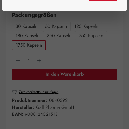
Artikel auf Lager.
auswählen
Packungsgrößen
30 Kapseln
60 Kapseln
120 Kapseln
180 Kapseln
360 Kapseln
750 Kapseln
1750 Kapseln
Produkt Anzahl: Gib den gewünschten Wert e
In den Warenkorb
Zum Merkzettel hinzufügen
Produktnummer:
08403921
Hersteller:
Gall Pharma GmbH
EAN:
9008124021513