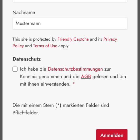
Bildergalerie überspringen
Nachname
This site is protected by
Friendly Captcha
and its
Privacy
Policy
and
Terms of Use
apply.
Datenschutz
Ich habe die
Datenschutzbestimmungen
zur
Kenntnis genommen und die
AGB
gelesen und bin
mit ihnen einverstanden.
*
Die mit einem Stern (*) markierten Felder sind
Regulärer Preis:
543,40 €
Pflichtfelder.
Inhalt:
1.041 Kilogramm
(522,00 € / 1 Kilogramm)
Preise inkl. MwSt. zzgl. Versandkosten
Anmelden