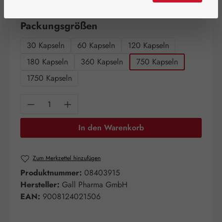
Artikel auf Lager.
auswählen
Packungsgrößen
30 Kapseln
60 Kapseln
120 Kapseln
180 Kapseln
360 Kapseln
750 Kapseln
1750 Kapseln
Produkt Anzahl: Gib den gewünschten Wert e
In den Warenkorb
Zum Merkzettel hinzufügen
Produktnummer:
08403915
Hersteller:
Gall Pharma GmbH
EAN:
9008124021506