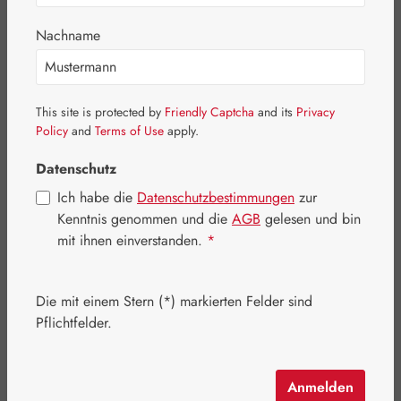
Bildergalerie überspringen
Nachname
This site is protected by
Friendly Captcha
and its
Privacy
Policy
and
Terms of Use
apply.
Datenschutz
Ich habe die
Datenschutzbestimmungen
zur
Kenntnis genommen und die
AGB
gelesen und bin
mit ihnen einverstanden.
*
Die mit einem Stern (*) markierten Felder sind
Regulärer Preis:
256,30 €
Pflichtfelder.
Inhalt:
0.446 Kilogramm
(574,66 € / 1 Kilogramm)
Preise inkl. MwSt. zzgl. Versandkosten
Anmelden