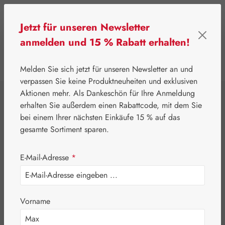
Zum Hauptinhalt springen
Jetzt für unseren Newsletter
anmelden und 15 % Rabatt erhalten!
0
Werkzeugleiste anzeigen
Du hast 0 Produkte
Melden Sie sich jetzt für unseren Newsletter an und
verpassen Sie keine Produktneuheiten und exklusiven
Aktionen mehr. Als Dankeschön für Ihre Anmeldung
⌂
Gall Pharma
Aminosäuren
erhalten Sie außerdem einen Rabattcode, mit dem Sie
L-Glutamin 500 mg
bei einem Ihrer nächsten Einkäufe 15 % auf das
gesamte Sortiment sparen.
GPH Kapseln
E-Mail-Adresse
*
Vorname