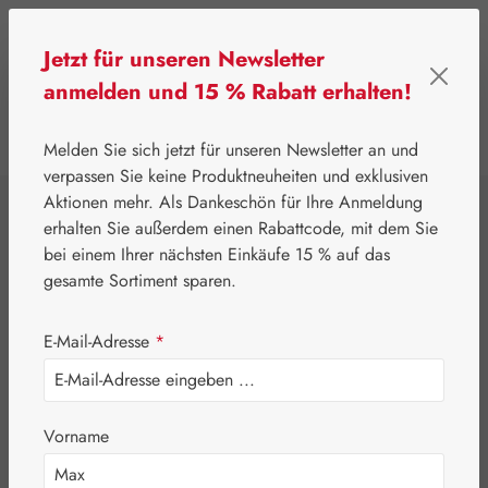
Zum Hauptinhalt springen
Jetzt für unseren Newsletter
anmelden und 15 % Rabatt erhalten!
0
Werkzeugleiste anzeigen
Du hast 0 Produkte
Melden Sie sich jetzt für unseren Newsletter an und
verpassen Sie keine Produktneuheiten und exklusiven
Aktionen mehr. Als Dankeschön für Ihre Anmeldung
⌂
Gall Pharma
Aminosäuren
erhalten Sie außerdem einen Rabattcode, mit dem Sie
L-Glutamin 500 mg
bei einem Ihrer nächsten Einkäufe 15 % auf das
gesamte Sortiment sparen.
GPH Kapseln
E-Mail-Adresse
*
Vorname