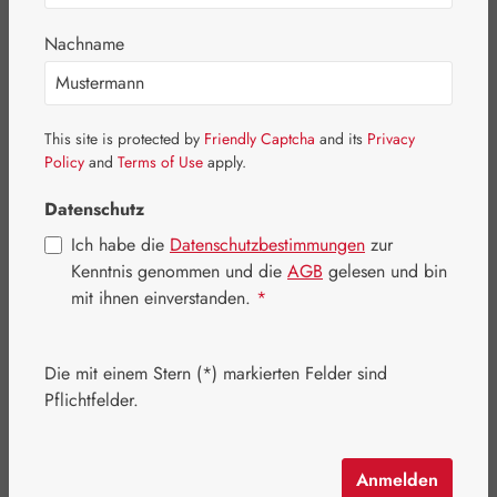
Bildergalerie überspringen
Nachname
This site is protected by
Friendly Captcha
and its
Privacy
Policy
and
Terms of Use
apply.
Datenschutz
Ich habe die
Datenschutzbestimmungen
zur
Kenntnis genommen und die
AGB
gelesen und bin
mit ihnen einverstanden.
*
Die mit einem Stern (*) markierten Felder sind
Regulärer Preis:
51,70 €
Pflichtfelder.
Inhalt:
0.071 Kilogramm
(728,17 € / 1 Kilogramm)
Preise inkl. MwSt. zzgl. Versandkosten
Anmelden