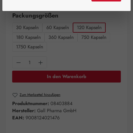
Artikel auf Lager.
auswählen
Packungsgrößen
30 Kapseln
60 Kapseln
120 Kapseln
180 Kapseln
360 Kapseln
750 Kapseln
1750 Kapseln
Produkt Anzahl: Gib den gewünschten Wert e
In den Warenkorb
Zum Merkzettel hinzufügen
Produktnummer:
08403884
Hersteller:
Gall Pharma GmbH
EAN:
9008124021476